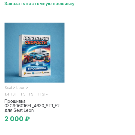
Заказать кастомную прошивку
>
>
Seat
Leon
1.4 TSI - TFS - FSI - TFSI - i
Прошивка
03C906016FL_4630_ST1_E2
для Seat Leon
2 000 ₽