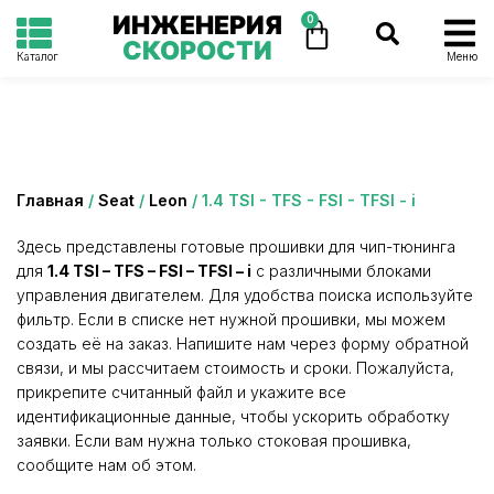
ИНЖЕНЕРИЯ
0
СКОРОСТИ
Каталог
Меню
Категория: 1.4 TSI - TFS - FSI - TFSI - i
Главная
/
Seat
/
Leon
/ 1.4 TSI - TFS - FSI - TFSI - i
Здесь представлены готовые прошивки для чип-тюнинга
для
1.4 TSI – TFS – FSI – TFSI – i
с различными блоками
управления двигателем. Для удобства поиска используйте
фильтр. Если в списке нет нужной прошивки, мы можем
создать её на заказ. Напишите нам через форму обратной
связи, и мы рассчитаем стоимость и сроки. Пожалуйста,
прикрепите считанный файл и укажите все
идентификационные данные, чтобы ускорить обработку
заявки. Если вам нужна только стоковая прошивка,
сообщите нам об этом.