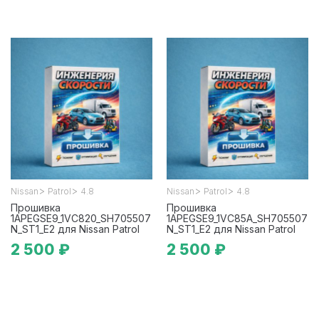
>
>
>
>
Nissan
Patrol
4.8
Nissan
Patrol
4.8
Прошивка
Прошивка
1APEGSE9_1VC820_SH705507
1APEGSE9_1VC85A_SH705507
N_ST1_E2 для Nissan Patrol
N_ST1_E2 для Nissan Patrol
2 500 ₽
2 500 ₽