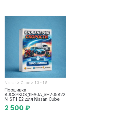
>
>
Nissan
Cube
1.3 - 1.8
Прошивка
8JCSPKD8_11FA0A_SH705822
N_ST1_E2 для Nissan Cube
2 500 ₽