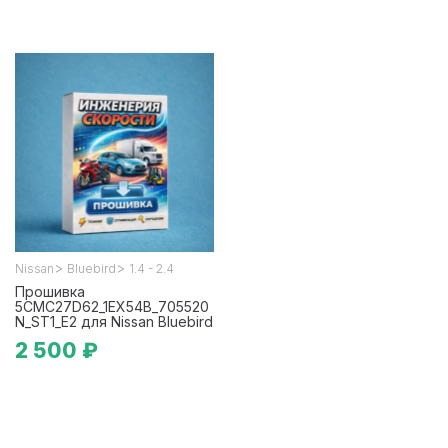
>
>
Nissan
Bluebird
1.4 - 2.4
Прошивка
5CMC27D62_1EX54B_705520
N_ST1_E2 для Nissan Bluebird
2 500 ₽