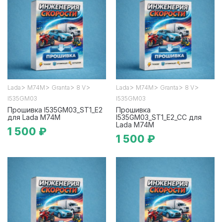
>
>
>
>
>
>
>
>
Lada
М74М
Granta
8 V
Lada
М74М
Granta
8 V
I535GM03
I535GM03
Прошивка I535GM03_ST1_E2
Прошивка
для Lada М74М
I535GM03_ST1_E2_CC для
Lada М74М
1 500 ₽
1 500 ₽