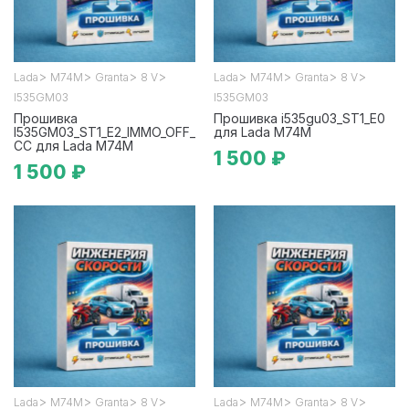
>
>
>
>
>
>
>
>
Lada
М74М
Granta
8 V
Lada
М74М
Granta
8 V
I535GM03
I535GM03
Прошивка
Прошивка i535gu03_ST1_E0
I535GM03_ST1_E2_IMMO_OFF_
для Lada М74М
CC для Lada М74М
1 500 ₽
1 500 ₽
>
>
>
>
>
>
>
>
Lada
М74М
Granta
8 V
Lada
М74М
Granta
8 V