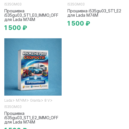
I535GM03
I535GM03
Прошивка
Прошивка i535gu03_ST1_E2
i535gu03_ST1_E0_IMMO_OFF
для Lada М74М
для Lada М74М
1 500 ₽
1 500 ₽
>
>
>
>
Lada
М74М
Granta
8 V
I535GM03
Прошивка
i535gu03_ST1_E2_IMMO_OFF
для Lada М74М