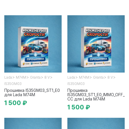
>
>
>
>
>
>
>
>
Lada
М74М
Granta
8 V
Lada
М74М
Granta
8 V
I535GM03
I535GM03
Прошивка I535GM03_ST1_E0
Прошивка
для Lada М74М
I535GM03_ST1_E0_IMMO_OFF_
CC для Lada М74М
1 500 ₽
1 500 ₽