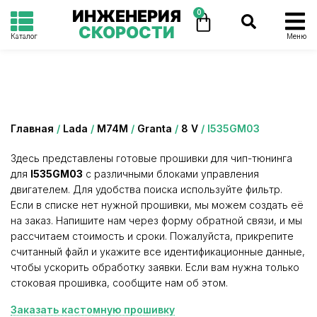
ИНЖЕНЕРИЯ
0
СКОРОСТИ
Каталог
Меню
Категория: I535GM03
Главная
/
Lada
/
М74М
/
Granta
/
8 V
/ I535GM03
Здесь представлены готовые прошивки для чип-тюнинга
для
I535GM03
с различными блоками управления
двигателем. Для удобства поиска используйте фильтр.
Если в списке нет нужной прошивки, мы можем создать её
на заказ. Напишите нам через форму обратной связи, и мы
рассчитаем стоимость и сроки. Пожалуйста, прикрепите
считанный файл и укажите все идентификационные данные,
чтобы ускорить обработку заявки. Если вам нужна только
стоковая прошивка, сообщите нам об этом.
Заказать кастомную прошивку