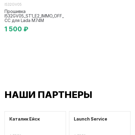
I532GV05
Прошивка
I532GV05_ST1_E2_IMMO_OFF_
CC для Lada М74М
1 500 ₽
НАШИ ПАРТНЕРЫ
Каталик Ейск
Launch Service