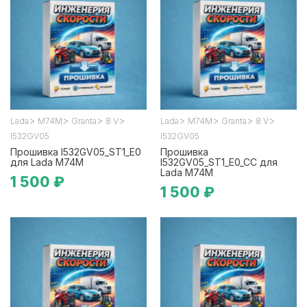
>
>
>
>
>
>
>
>
Lada
М74М
Granta
8 V
Lada
М74М
Granta
8 V
I532GV05
I532GV05
Прошивка I532GV05_ST1_E0
Прошивка
для Lada М74М
I532GV05_ST1_E0_CC для
Lada М74М
1 500 ₽
1 500 ₽