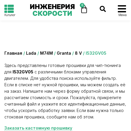
ИНЖЕНЕРИЯ
0
СКОРОСТИ
Каталог
Меню
Категория: I532GV05
Главная
/
Lada
/
М74М
/
Granta
/
8 V
/ I532GV05
Здесь представлены готовые прошивки для чип-тюнинга
для
I532GV05
с различными блоками управления
двигателем. Для удобства поиска используйте фильтр.
Если в списке нет нужной прошивки, мы можем создать её
на заказ. Напишите нам через форму обратной связи, и мы
рассчитаем стоимость и сроки. Пожалуйста, прикрепите
считанный файл и укажите все идентификационные данные,
чтобы ускорить обработку заявки. Если вам нужна только
стоковая прошивка, сообщите нам об этом.
Заказать кастомную прошивку