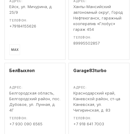
АДРЕС:
АДРЕС:
Ейск, ул. Мичурина, д.
Ханты-Мансийский
25/9
автономный округ, Город
Нефтеюганск, гаражный
ТЕЛЕФОН:
кооператив «Глобус»
+79184155626
гараж 454
ТЕЛЕФОН:
89995502857
MAX
БелВыхлоп
Garage83turbo
АДРЕС:
АДРЕС:
Белгородская область,
Краснодарский край,
Белгородский район, пос.
Каневской район, ст-ца
Дубовое, ул. Лунная, д.
Каневская, ул.
4Г
Чигиринская, д. 83
ТЕЛЕФОН:
ТЕЛЕФОН:
+7 930 090 6565
+7 918 641 7003