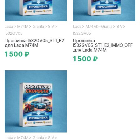
>
>
>
>
>
>
>
>
Lada
М74М
Granta
8 V
Lada
М74М
Granta
8 V
I532GV05
I532GV05
Прошивка I532GV05_ST1_E2
Прошивка
для Lada М74М
I532GV05_ST1_E2_IMMO_OFF
для Lada М74М
1 500 ₽
1 500 ₽
>
>
>
>
Lada
М74М
Granta
8 V