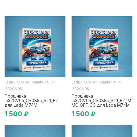
>
>
>
>
>
>
>
>
Lada
М74М
Granta
8 V
Lada
М74М
Granta
8 V
I532GV05
I532GV05
Прошивка
Прошивка
I532GV05_CS0855_ST1_E2
I532GV05_CS0855_ST1_E2_IM
для Lada М74М
MO_OFF_CC для Lada М74М
1 500 ₽
1 500 ₽