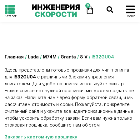
ИНЖЕНЕРИЯ
0
СКОРОСТИ
Каталог
Меню
Категория: I532GU04
Главная
/
Lada
/
М74М
/
Granta
/
8 V
/ I532GU04
Здесь представлены готовые прошивки для чип-тюнинга
для
I532GU04
с различными блоками управления
двигателем. Для удобства поиска используйте фильтр.
Если в списке нет нужной прошивки, мы можем создать её
на заказ. Напишите нам через форму обратной связи, и мы
рассчитаем стоимость и сроки. Пожалуйста, прикрепите
считанный файл и укажите все идентификационные данные,
чтобы ускорить обработку заявки. Если вам нужна только
стоковая прошивка, сообщите нам об этом.
Заказать кастомную прошивку