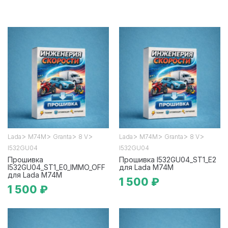
>
>
>
>
>
>
>
>
Lada
М74М
Granta
8 V
Lada
М74М
Granta
8 V
I532GU04
I532GU04
Прошивка
Прошивка I532GU04_ST1_E2
I532GU04_ST1_E0_IMMO_OFF
для Lada М74М
для Lada М74М
1 500 ₽
1 500 ₽