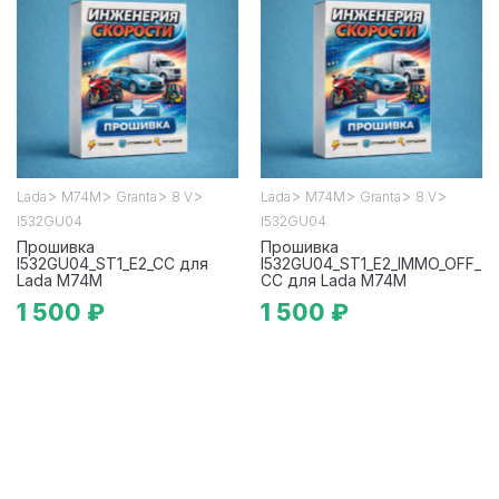
>
>
>
>
>
>
>
>
Lada
М74М
Granta
8 V
Lada
М74М
Granta
8 V
I532GU04
I532GU04
Прошивка
Прошивка
I532GU04_ST1_E2_CC для
I532GU04_ST1_E2_IMMO_OFF_
Lada М74М
CC для Lada М74М
1 500 ₽
1 500 ₽