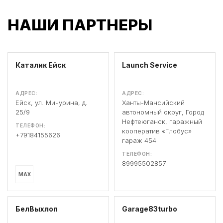
НАШИ ПАРТНЕРЫ
Каталик Ейск
Launch Service
АДРЕС:
АДРЕС:
Ейск, ул. Мичурина, д.
Ханты-Мансийский
25/9
автономный округ, Город
Нефтеюганск, гаражный
ТЕЛЕФОН:
кооператив «Глобус»
+79184155626
гараж 454
ТЕЛЕФОН:
89995502857
MAX
БелВыхлоп
Garage83turbo