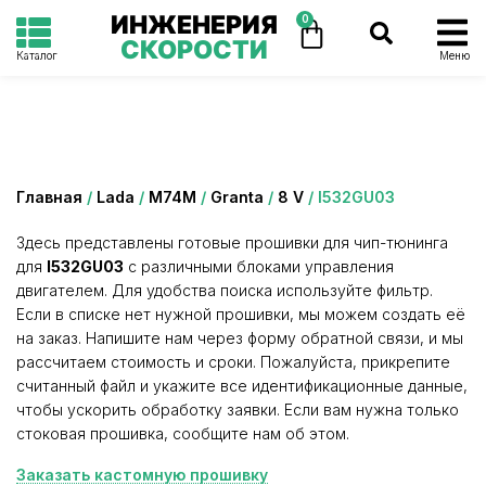
ИНЖЕНЕРИЯ
0
СКОРОСТИ
Каталог
Меню
Категория: I532GU03
Главная
/
Lada
/
М74М
/
Granta
/
8 V
/ I532GU03
Здесь представлены готовые прошивки для чип-тюнинга
для
I532GU03
с различными блоками управления
двигателем. Для удобства поиска используйте фильтр.
Если в списке нет нужной прошивки, мы можем создать её
на заказ. Напишите нам через форму обратной связи, и мы
рассчитаем стоимость и сроки. Пожалуйста, прикрепите
считанный файл и укажите все идентификационные данные,
чтобы ускорить обработку заявки. Если вам нужна только
стоковая прошивка, сообщите нам об этом.
Заказать кастомную прошивку