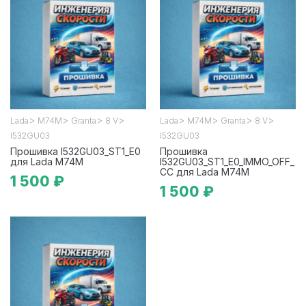
>
>
>
>
>
>
>
>
Lada
М74М
Granta
8 V
Lada
М74М
Granta
8 V
I532GU03
I532GU03
Прошивка I532GU03_ST1_E0
Прошивка
для Lada М74М
I532GU03_ST1_E0_IMMO_OFF_
CC для Lada М74М
1 500 ₽
1 500 ₽