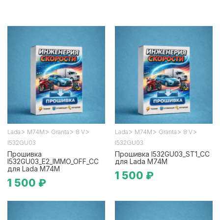
>
>
>
>
>
>
>
>
Lada
М74М
Granta
8 V
Lada
М74М
Granta
8 V
I532GU03
I532GU03
Прошивка
Прошивка I532GU03_ST1_CC
I532GU03_E2_IMMO_OFF_CC
для Lada М74М
для Lada М74М
1 500 ₽
1 500 ₽