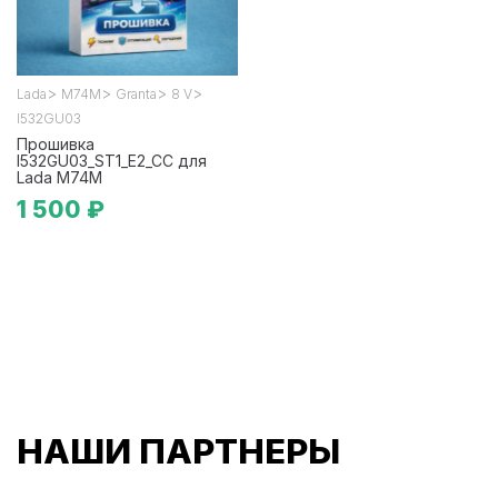
>
>
>
>
Lada
М74М
Granta
8 V
I532GU03
Прошивка
I532GU03_ST1_E2_CC для
Lada М74М
1 500 ₽
НАШИ ПАРТНЕРЫ