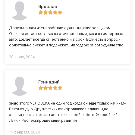
Ярослав
Довольно таки часто работаю с данным калибровщиком.
Отлично делает софт как на отечественные, так и на импортные
авто. Делает всегда качественно и в срок. Если есть вопрос -
обязательно скажет и подскажет. Благодарю за сотрудничество!
28 июня, 2024
Геннадий
Знаю этого ЧЕЛОВЕКА не один год,когда он еще только начинал-
Рекомендую Друзья,таких калибровщиков единицы,не
халявит,не сливается,знает толк в своей работе. Жирнейший
Лайк и Респект,процветания,развития
14 февраля, 2024