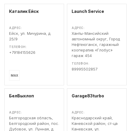
Каталик Ейск
Launch Service
АДРЕС:
АДРЕС:
Ейск, ул. Мичурина, д.
Ханты-Мансийский
25/9
автономный округ, Город
Нефтеюганск, гаражный
ТЕЛЕФОН:
кооператив «Глобус»
+79184155626
гараж 454
ТЕЛЕФОН:
89995502857
MAX
БелВыхлоп
Garage83turbo
АДРЕС:
АДРЕС:
Белгородская область,
Краснодарский край,
Белгородский район, пос.
Каневской район, ст-ца
Дубовое, ул. Лунная, д.
Каневская, ул.