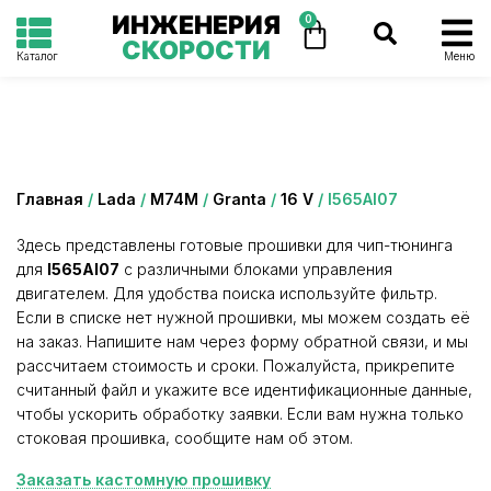
ИНЖЕНЕРИЯ
0
СКОРОСТИ
Каталог
Меню
Категория: I565AI07
Главная
/
Lada
/
М74М
/
Granta
/
16 V
/ I565AI07
Здесь представлены готовые прошивки для чип-тюнинга
для
I565AI07
с различными блоками управления
двигателем. Для удобства поиска используйте фильтр.
Если в списке нет нужной прошивки, мы можем создать её
на заказ. Напишите нам через форму обратной связи, и мы
рассчитаем стоимость и сроки. Пожалуйста, прикрепите
считанный файл и укажите все идентификационные данные,
чтобы ускорить обработку заявки. Если вам нужна только
стоковая прошивка, сообщите нам об этом.
Заказать кастомную прошивку