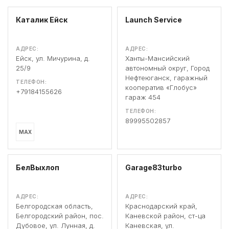
Каталик Ейск
Launch Service
АДРЕС:
АДРЕС:
Ейск, ул. Мичурина, д.
Ханты-Мансийский
25/9
автономный округ, Город
Нефтеюганск, гаражный
ТЕЛЕФОН:
кооператив «Глобус»
+79184155626
гараж 454
ТЕЛЕФОН:
89995502857
MAX
БелВыхлоп
Garage83turbo
АДРЕС:
АДРЕС:
Белгородская область,
Краснодарский край,
Белгородский район, пос.
Каневской район, ст-ца
Дубовое, ул. Лунная, д.
Каневская, ул.