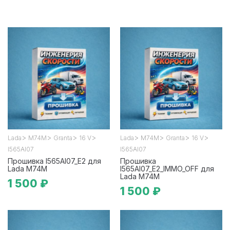
>
>
>
>
>
>
>
>
Lada
М74М
Granta
16 V
Lada
М74М
Granta
16 V
I565AI07
I565AI07
Прошивка I565AI07_E2 для
Прошивка
Lada М74М
I565AI07_E2_IMMO_OFF для
Lada М74М
1 500 ₽
1 500 ₽