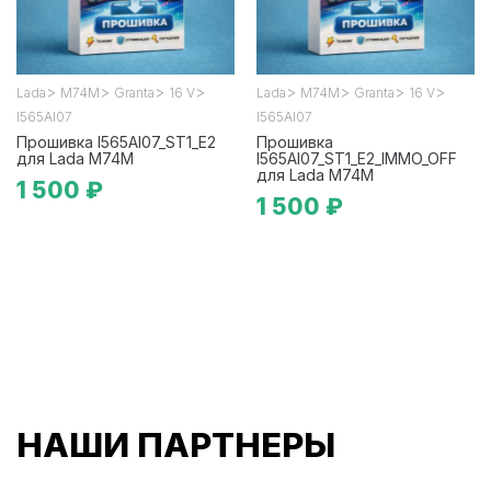
>
>
>
>
>
>
>
>
Lada
М74М
Granta
16 V
Lada
М74М
Granta
16 V
I565AI07
I565AI07
Прошивка I565AI07_ST1_E2
Прошивка
для Lada М74М
I565AI07_ST1_E2_IMMO_OFF
для Lada М74М
1 500 ₽
1 500 ₽
НАШИ ПАРТНЕРЫ