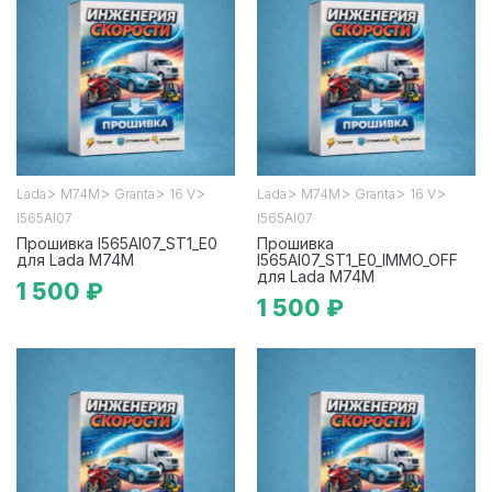
>
>
>
>
>
>
>
>
Lada
М74М
Granta
16 V
Lada
М74М
Granta
16 V
I565AI07
I565AI07
Прошивка I565AI07_ST1_E0
Прошивка
для Lada М74М
I565AI07_ST1_E0_IMMO_OFF
для Lada М74М
1 500 ₽
1 500 ₽