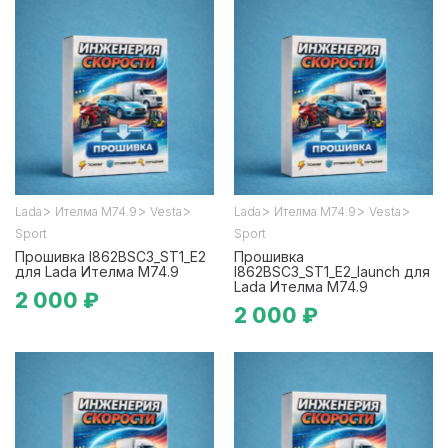
>
>
>
>
>
>
Lada
Ителма М74.9
Vesta
Lada
Ителма М74.9
Vesta
Sport
Sport
Прошивка I862BSC3_ST1_E2
Прошивка
для Lada Ителма М74.9
I862BSC3_ST1_E2_launch для
Lada Ителма М74.9
2 000 ₽
2 000 ₽