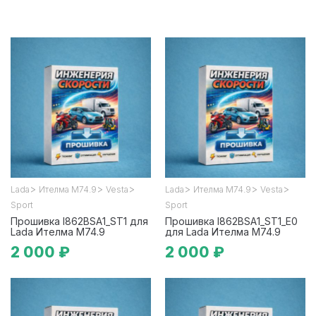
>
>
>
>
>
>
Lada
Ителма М74.9
Vesta
Lada
Ителма М74.9
Vesta
Sport
Sport
Прошивка I862BSA1_ST1 для
Прошивка I862BSA1_ST1_E0
Lada Ителма М74.9
для Lada Ителма М74.9
2 000 ₽
2 000 ₽