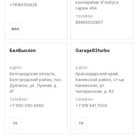
кооператив «Глобус»
+79184155626
гараж 454
ТЕЛЕФОН:
89995502857
MAX
БелВыхлоп
Garage83turbo
АДРЕС:
АДРЕС:
Белгородская область,
Краснодарский край,
Белгородский район, пос.
Каневской район, ст-ца
Дубовое, ул. Лунная, д.
Каневская, ул.
4Г
Чигиринская, д. 83
ТЕЛЕФОН:
ТЕЛЕФОН:
+7 930 090 6565
+7 918 641 7003
TG
TG