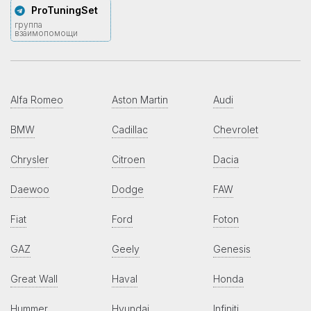
ProTuningSet
группа
взаимопомощи
Alfa Romeo
Aston Martin
Audi
BMW
Cadillac
Chevrolet
Chrysler
Citroen
Dacia
Daewoo
Dodge
FAW
Fiat
Ford
Foton
GAZ
Geely
Genesis
Great Wall
Haval
Honda
Hummer
Hyundai
Infiniti