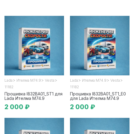
>
>
>
>
>
>
Lada
Ителма М74.9
Vesta
Lada
Ителма М74.9
Vesta
11182
11182
Прошивка I832BA01_ST1 для
Прошивка I832BA01_ST1_E0
Lada Ителма М74.9
для Lada Ителма М74.9
2 000 ₽
2 000 ₽