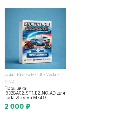
>
>
>
Lada
Ителма М74.9
Vesta
11182
Прошивка
I832BA02_ST1_E2_NO_AD для
Lada Ителма М74.9
2 000 ₽