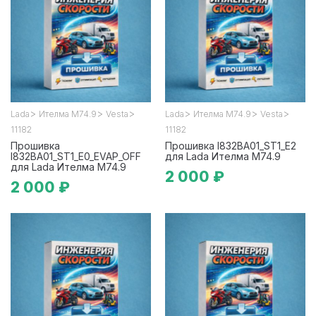
>
>
>
>
>
>
Lada
Ителма М74.9
Vesta
Lada
Ителма М74.9
Vesta
11182
11182
Прошивка
Прошивка I832BA01_ST1_E2
I832BA01_ST1_E0_EVAP_OFF
для Lada Ителма М74.9
для Lada Ителма М74.9
2 000 ₽
2 000 ₽