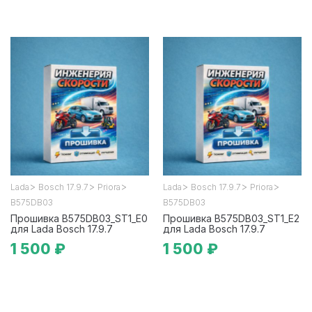
>
>
>
>
>
>
Lada
Bosch 17.9.7
Priora
Lada
Bosch 17.9.7
Priora
B575DB03
B575DB03
Прошивка B575DB03_ST1_E0
Прошивка B575DB03_ST1_E2
для Lada Bosch 17.9.7
для Lada Bosch 17.9.7
1 500 ₽
1 500 ₽