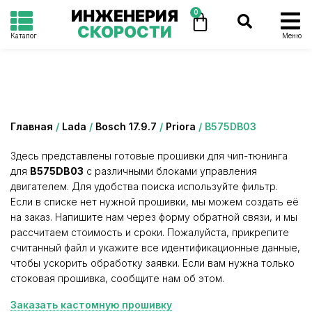
ИНЖЕНЕРИЯ
0
СКОРОСТИ
Каталог
Меню
Категория: B575DB03
Главная
/
Lada
/
Bosch 17.9.7
/
Priora
/ B575DB03
Здесь представлены готовые прошивки для чип-тюнинга
для
B575DB03
с различными блоками управления
двигателем. Для удобства поиска используйте фильтр.
Если в списке нет нужной прошивки, мы можем создать её
на заказ. Напишите нам через форму обратной связи, и мы
рассчитаем стоимость и сроки. Пожалуйста, прикрепите
считанный файл и укажите все идентификационные данные,
чтобы ускорить обработку заявки. Если вам нужна только
стоковая прошивка, сообщите нам об этом.
Заказать кастомную прошивку