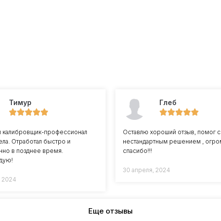
Тимур
Глеб
й калибровщик-профессионал
Оставлю хороший отзыв, помог с
ела. Отработал быстро и
нестандартным решением , огр
нно в позднее время.
спасибо!!!
дую!
30 апреля, 2024
, 2024
Еще отзывы