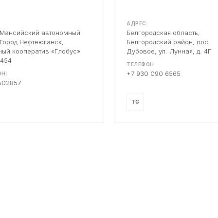
АДРЕС:
-Мансийский автономный
Белгородская область,
 Город Нефтеюганск,
Белгородский район, пос.
ый кооператив «Глобус»
Дубовое, ул. Лунная, д. 4Г
 454
ТЕЛЕФОН:
+7 930 090 6565
Н:
502857
TG