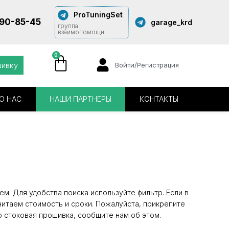
ProTuningSet
290-85-45
garage_krd
группа
взаимопомощи
0
шивку
Войти/Регистрация
О НАС
НАШИ ПАРТНЕРЫ
КОНТАКТЫ
м. Для удобства поиска используйте фильтр. Если в
читаем стоимость и сроки. Пожалуйста, прикрепите
о стоковая прошивка, сообщите нам об этом.