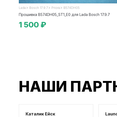
>
>
>
Lada
Bosch 17.9.7
Priora
B574DH05
Прошивка B574DH05_ST1_E0 для Lada Bosch 17.9.7
1 500 ₽
НАШИ ПАРТ
Каталик Ейск
Launc