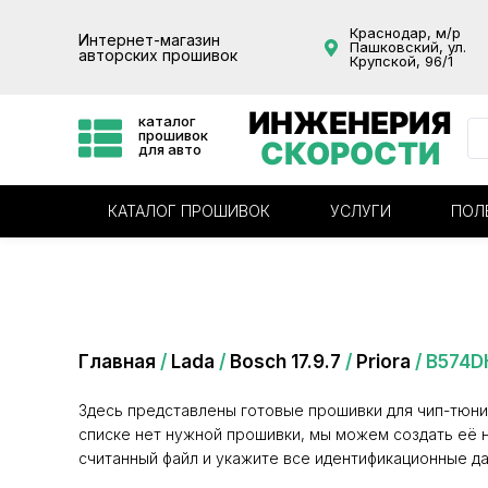
Краснодар, м/р
Интернет-магазин
Пашковский, ул.
авторских прошивок
Крупской, 96/1
ИНЖЕНЕРИЯ
каталог
прошивок
СКОРОСТИ
для авто
КАТАЛОГ ПРОШИВОК
УСЛУГИ
ПОЛ
Категория: B574DH05
Главная
/
Lada
/
Bosch 17.9.7
/
Priora
/ B574D
Здесь представлены готовые прошивки для чип-тюни
списке нет нужной прошивки, мы можем создать её н
считанный файл и укажите все идентификационные да