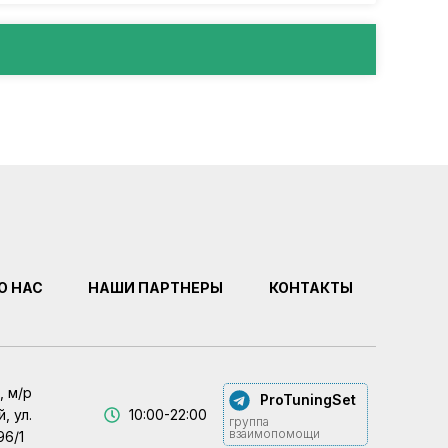
О НАС
НАШИ ПАРТНЕРЫ
КОНТАКТЫ
, м/р
ProTuningSet
, ул.
10:00-22:00
группа
взаимопомощи
96/1