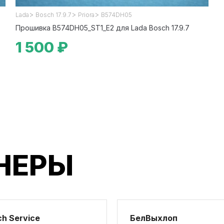
>
>
>
Lada
Bosch 17.9.7
Priora
B574DH05
Прошивка B574DH05_ST1_E2 для Lada Bosch 17.9.7
1 500 ₽
НЕРЫ
h Service
БелВыхлоп