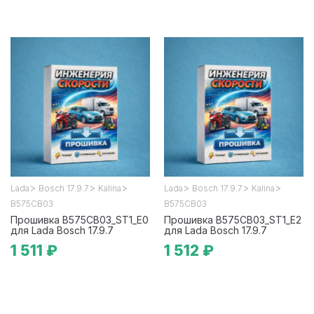
>
>
>
>
>
>
Lada
Bosch 17.9.7
Kalina
Lada
Bosch 17.9.7
Kalina
B575CB03
B575CB03
Прошивка B575CB03_ST1_E0
Прошивка B575CB03_ST1_E2
для Lada Bosch 17.9.7
для Lada Bosch 17.9.7
1 511 ₽
1 512 ₽