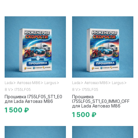
>
>
>
>
>
>
Lada
Автоваз М86
Largus
Lada
Автоваз М86
Largus
>
>
8 V
I755LF05
8 V
I755LF05
Прошивка I755LF05_ST1_E0
Прошивка
для Lada Автоваз М86
I755LF05_ST1_E0_IMMO_OFF
для Lada Автоваз М86
1 500 ₽
1 500 ₽