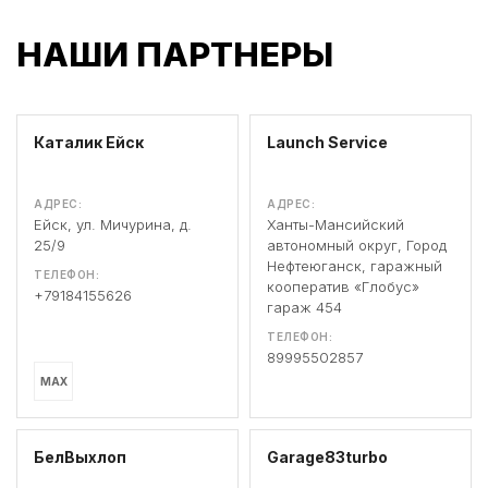
НАШИ ПАРТНЕРЫ
Каталик Ейск
Launch Service
АДРЕС:
АДРЕС:
Ейск, ул. Мичурина, д.
Ханты-Мансийский
25/9
автономный округ, Город
Нефтеюганск, гаражный
ТЕЛЕФОН:
кооператив «Глобус»
+79184155626
гараж 454
ТЕЛЕФОН:
89995502857
MAX
БелВыхлоп
Garage83turbo