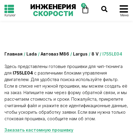
ИНЖЕНЕРИЯ
0
СКОРОСТИ
Каталог
Меню
Категория: I755LE04
Главная
/
Lada
/
Автоваз М86
/
Largus
/
8 V
/ I755LE04
Здесь представлены готовые прошивки для чип-тюнинга
для
I755LE04
с различными блоками управления
двигателем. Для удобства поиска используйте фильтр.
Если в списке нет нужной прошивки, мы можем создать её
на заказ. Напишите нам через форму обратной связи, и мы
рассчитаем стоимость и сроки. Пожалуйста, прикрепите
считанный файл и укажите все идентификационные данные,
чтобы ускорить обработку заявки. Если вам нужна только
стоковая прошивка, сообщите нам об этом.
Заказать кастомную прошивку