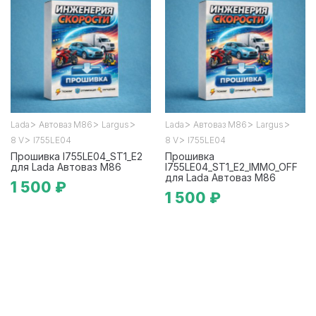
>
>
>
>
>
>
Lada
Автоваз М86
Largus
Lada
Автоваз М86
Largus
>
>
8 V
I755LE04
8 V
I755LE04
Прошивка I755LE04_ST1_E2
Прошивка
для Lada Автоваз М86
I755LE04_ST1_E2_IMMO_OFF
для Lada Автоваз М86
1 500 ₽
1 500 ₽