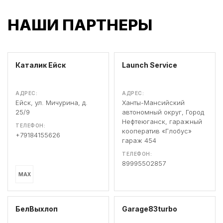
НАШИ ПАРТНЕРЫ
Каталик Ейск
Launch Service
АДРЕС:
АДРЕС:
Ейск, ул. Мичурина, д.
Ханты-Мансийский
25/9
автономный округ, Город
Нефтеюганск, гаражный
ТЕЛЕФОН:
кооператив «Глобус»
+79184155626
гараж 454
ТЕЛЕФОН:
89995502857
MAX
БелВыхлоп
Garage83turbo