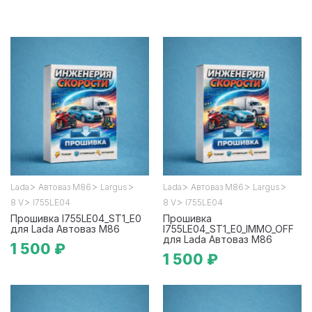
>
>
>
>
>
>
Lada
Автоваз М86
Largus
Lada
Автоваз М86
Largus
>
>
8 V
I755LE04
8 V
I755LE04
Прошивка I755LE04_ST1_E0
Прошивка
для Lada Автоваз М86
I755LE04_ST1_E0_IMMO_OFF
для Lada Автоваз М86
1 500 ₽
1 500 ₽