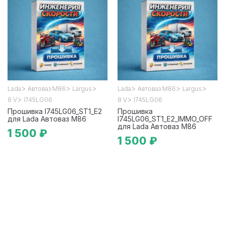
>
>
>
>
>
>
Lada
Автоваз М86
Largus
Lada
Автоваз М86
Largus
>
>
8 V
I745LG06
8 V
I745LG06
Прошивка I745LG06_ST1_E2
Прошивка
для Lada Автоваз М86
I745LG06_ST1_E2_IMMO_OFF
для Lada Автоваз М86
1 500 ₽
1 500 ₽