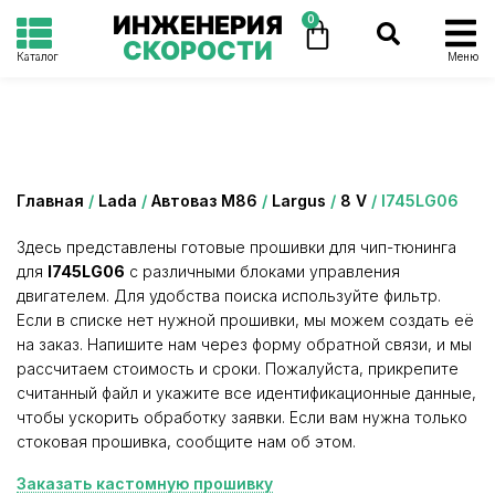
ИНЖЕНЕРИЯ
0
СКОРОСТИ
Каталог
Меню
Категория: I745LG06
Главная
/
Lada
/
Автоваз М86
/
Largus
/
8 V
/ I745LG06
Здесь представлены готовые прошивки для чип-тюнинга
для
I745LG06
с различными блоками управления
двигателем. Для удобства поиска используйте фильтр.
Если в списке нет нужной прошивки, мы можем создать её
на заказ. Напишите нам через форму обратной связи, и мы
рассчитаем стоимость и сроки. Пожалуйста, прикрепите
считанный файл и укажите все идентификационные данные,
чтобы ускорить обработку заявки. Если вам нужна только
стоковая прошивка, сообщите нам об этом.
Заказать кастомную прошивку