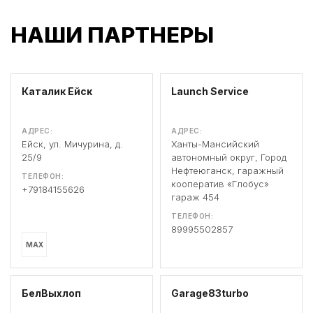
НАШИ ПАРТНЕРЫ
Каталик Ейск
Launch Service
АДРЕС:
АДРЕС:
Ейск, ул. Мичурина, д.
Ханты-Мансийский
25/9
автономный округ, Город
Нефтеюганск, гаражный
ТЕЛЕФОН:
кооператив «Глобус»
+79184155626
гараж 454
ТЕЛЕФОН:
89995502857
MAX
БелВыхлоп
Garage83turbo