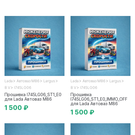
>
>
>
>
>
>
Lada
Автоваз М86
Largus
Lada
Автоваз М86
Largus
>
>
8 V
I745LG06
8 V
I745LG06
Прошивка I745LG06_ST1_E0
Прошивка
для Lada Автоваз М86
I745LG06_ST1_E0_IMMO_OFF
для Lada Автоваз М86
1 500 ₽
1 500 ₽