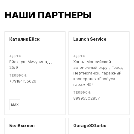
НАШИ ПАРТНЕРЫ
Каталик Ейск
Launch Service
АДРЕС:
АДРЕС:
Ейск, ул. Мичурина, д.
Ханты-Мансийский
25/9
автономный округ, Город
Нефтеюганск, гаражный
ТЕЛЕФОН:
кооператив «Глобус»
+79184155626
гараж 454
ТЕЛЕФОН:
89995502857
MAX
БелВыхлоп
Garage83turbo