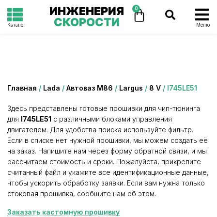
ИНЖЕНЕРИЯ
0
СКОРОСТИ
Каталог
Меню
Категория: I745LE51
Главная
/
Lada
/
Автоваз М86
/
Largus
/
8 V
/ I745LE51
Здесь представлены готовые прошивки для чип-тюнинга
для
I745LE51
с различными блоками управления
двигателем. Для удобства поиска используйте фильтр.
Если в списке нет нужной прошивки, мы можем создать её
на заказ. Напишите нам через форму обратной связи, и мы
рассчитаем стоимость и сроки. Пожалуйста, прикрепите
считанный файл и укажите все идентификационные данные,
чтобы ускорить обработку заявки. Если вам нужна только
стоковая прошивка, сообщите нам об этом.
Заказать кастомную прошивку