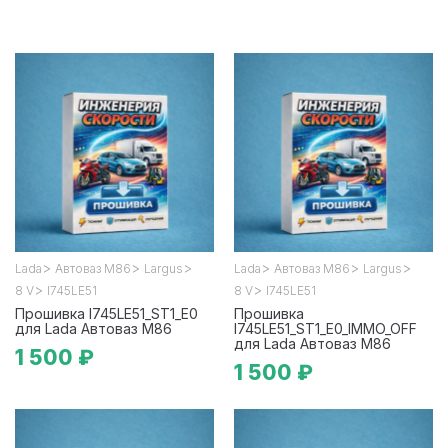
>
>
>
>
>
>
Lada
Автоваз М86
Largus
Lada
Автоваз М86
Largus
>
>
8 V
I745LE51
8 V
I745LE51
Прошивка I745LE51_ST1_E0
Прошивка
для Lada Автоваз М86
I745LE51_ST1_E0_IMMO_OFF
для Lada Автоваз М86
1 500 ₽
1 500 ₽