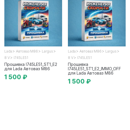
>
>
>
>
>
>
Lada
Автоваз М86
Largus
Lada
Автоваз М86
Largus
>
>
8 V
I745LE51
8 V
I745LE51
Прошивка I745LE51_ST1_E2
Прошивка
для Lada Автоваз М86
I745LE51_ST1_E2_IMMO_OFF
для Lada Автоваз М86
1 500 ₽
1 500 ₽