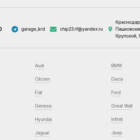
Краснодар
0
garage_krd
chip23.rf@yandex.ru
Пашковский
Крупской, 
Audi
BMW
Citroen
Dacia
Fiat
Ford
Genesis
Great Wall
Hyundai
Infiniti
Jaguar
Jeep