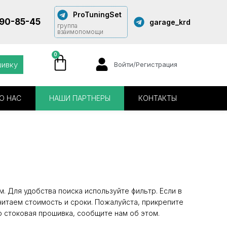
ProTuningSet
290-85-45
garage_krd
группа
взаимопомощи
0
шивку
Войти/Регистрация
О НАС
НАШИ ПАРТНЕРЫ
КОНТАКТЫ
. Для удобства поиска используйте фильтр. Если в
читаем стоимость и сроки. Пожалуйста, прикрепите
о стоковая прошивка, сообщите нам об этом.