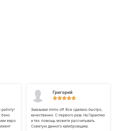
Григорий
 работу!
Заказывал immo off. Все сделано быстро,
 бенз.
качественно. С первого раза. На Гарантию
ными евро
и тех. помощь можете рассчитывать.
клиент
Советую данного калибровщика.