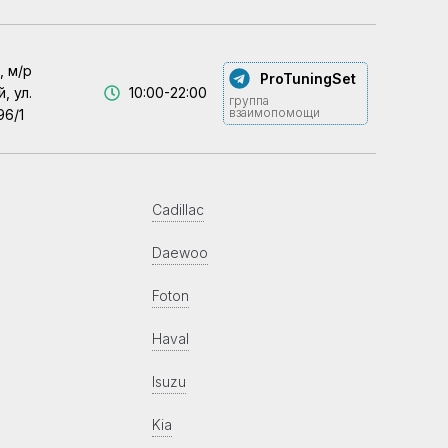
, м/р
ProTuningSet
, ул.
10:00-22:00
группа
взаимопомощи
96/1
Cadillac
Daewoo
Foton
Haval
Isuzu
Kia