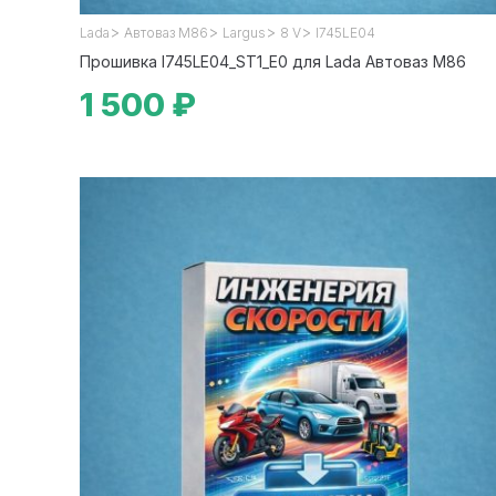
>
>
>
>
Lada
Автоваз М86
Largus
8 V
I745LE04
Прошивка I745LE04_ST1_E0 для Lada Автоваз М86
1 500 ₽