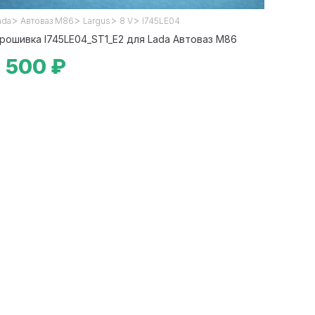
>
>
>
>
ada
Автоваз М86
Largus
8 V
I745LE04
рошивка I745LE04_ST1_E2 для Lada Автоваз М86
1 500 ₽