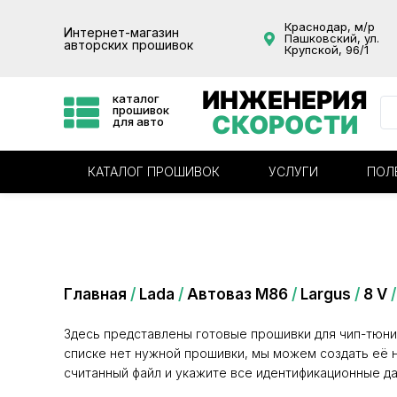
Краснодар, м/р
Интернет-магазин
Пашковский, ул.
авторских прошивок
Крупской, 96/1
ИНЖЕНЕРИЯ
каталог
прошивок
СКОРОСТИ
для авто
КАТАЛОГ ПРОШИВОК
УСЛУГИ
ПОЛ
Категория: I745LE04
Главная
/
Lada
/
Автоваз М86
/
Largus
/
8 V
/
Здесь представлены готовые прошивки для чип-тюни
списке нет нужной прошивки, мы можем создать её н
считанный файл и укажите все идентификационные да