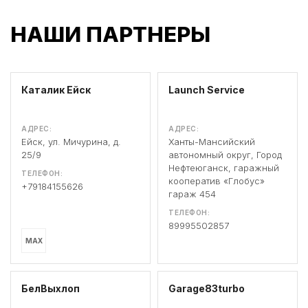
НАШИ ПАРТНЕРЫ
Каталик Ейск
Launch Service
АДРЕС:
АДРЕС:
Ейск, ул. Мичурина, д.
Ханты-Мансийский
25/9
автономный округ, Город
Нефтеюганск, гаражный
ТЕЛЕФОН:
кооператив «Глобус»
+79184155626
гараж 454
ТЕЛЕФОН:
89995502857
MAX
БелВыхлоп
Garage83turbo