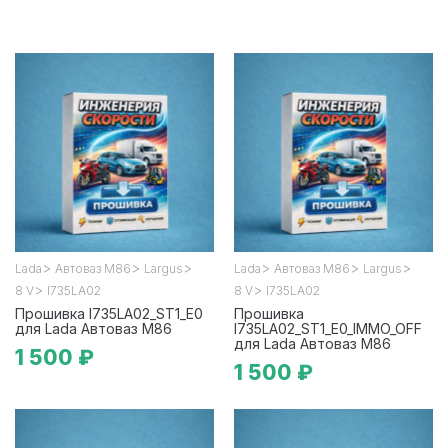
>
>
>
>
>
>
Lada
Автоваз М86
Largus
Lada
Автоваз М86
Largus
>
>
8 V
I735LA02
8 V
I735LA02
Прошивка I735LA02_ST1_E0
Прошивка
для Lada Автоваз М86
I735LA02_ST1_E0_IMMO_OFF
для Lada Автоваз М86
1 500 ₽
1 500 ₽