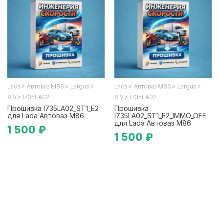
>
>
>
>
>
>
Lada
Автоваз М86
Largus
Lada
Автоваз М86
Largus
>
>
8 V
I735LA02
8 V
I735LA02
Прошивка I735LA02_ST1_E2
Прошивка
для Lada Автоваз М86
I735LA02_ST1_E2_IMMO_OFF
для Lada Автоваз М86
1 500 ₽
1 500 ₽