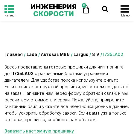
ИНЖЕНЕРИЯ
0
СКОРОСТИ
Каталог
Меню
Категория: I735LA02
Главная
/
Lada
/
Автоваз М86
/
Largus
/
8 V
/ I735LA02
Здесь представлены готовые прошивки для чип-тюнинга
для
I735LA02
с различными блоками управления
двигателем. Для удобства поиска используйте фильтр.
Если в списке нет нужной прошивки, мы можем создать её
на заказ. Напишите нам через форму обратной связи, и мы
рассчитаем стоимость и сроки. Пожалуйста, прикрепите
считанный файл и укажите все идентификационные данные,
чтобы ускорить обработку заявки. Если вам нужна только
стоковая прошивка, сообщите нам об этом.
Заказать кастомную прошивку