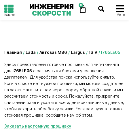
ИНЖЕНЕРИЯ
0
СКОРОСТИ
Каталог
Меню
Категория: I765LE05
Главная
/
Lada
/
Автоваз М86
/
Largus
/
16 V
/ I765LE05
Здесь представлены готовые прошивки для чип-тюнинга
для
I765LE05
с различными блоками управления
двигателем. Для удобства поиска используйте фильтр.
Если в списке нет нужной прошивки, мы можем создать её
на заказ. Напишите нам через форму обратной связи, и мы
рассчитаем стоимость и сроки. Пожалуйста, прикрепите
считанный файл и укажите все идентификационные данные,
чтобы ускорить обработку заявки. Если вам нужна только
стоковая прошивка, сообщите нам об этом.
Заказать кастомную прошивку