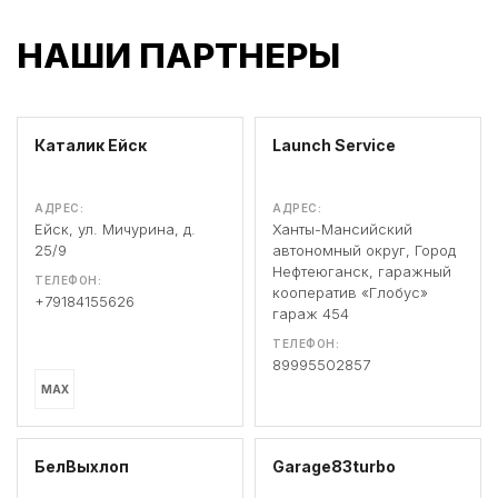
НАШИ ПАРТНЕРЫ
Каталик Ейск
Launch Service
АДРЕС:
АДРЕС:
Ейск, ул. Мичурина, д.
Ханты-Мансийский
25/9
автономный округ, Город
Нефтеюганск, гаражный
ТЕЛЕФОН:
кооператив «Глобус»
+79184155626
гараж 454
ТЕЛЕФОН:
89995502857
MAX
БелВыхлоп
Garage83turbo