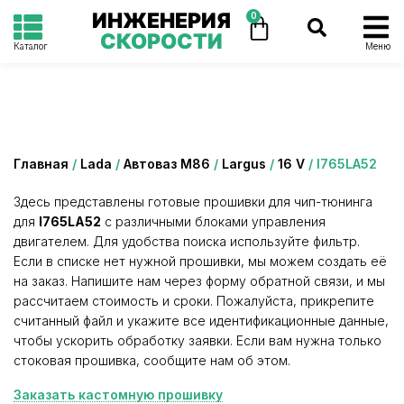
ИНЖЕНЕРИЯ
0
СКОРОСТИ
Каталог
Меню
Категория: I765LA52
Главная
/
Lada
/
Автоваз М86
/
Largus
/
16 V
/ I765LA52
Здесь представлены готовые прошивки для чип-тюнинга
для
I765LA52
с различными блоками управления
двигателем. Для удобства поиска используйте фильтр.
Если в списке нет нужной прошивки, мы можем создать её
на заказ. Напишите нам через форму обратной связи, и мы
рассчитаем стоимость и сроки. Пожалуйста, прикрепите
считанный файл и укажите все идентификационные данные,
чтобы ускорить обработку заявки. Если вам нужна только
стоковая прошивка, сообщите нам об этом.
Заказать кастомную прошивку