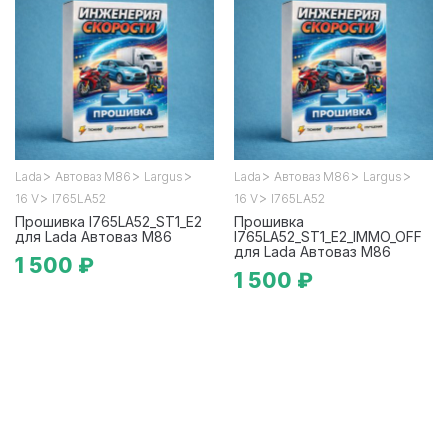
>
>
>
>
>
>
Lada
Автоваз М86
Largus
Lada
Автоваз М86
Largus
>
>
16 V
I765LA52
16 V
I765LA52
Прошивка I765LA52_ST1_E2
Прошивка
для Lada Автоваз М86
I765LA52_ST1_E2_IMMO_OFF
для Lada Автоваз М86
1 500 ₽
1 500 ₽