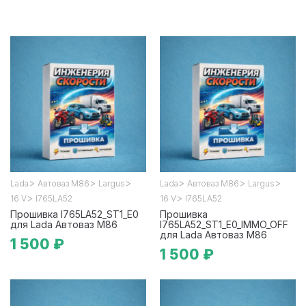
>
>
>
>
>
>
Lada
Автоваз М86
Largus
Lada
Автоваз М86
Largus
>
>
16 V
I765LA52
16 V
I765LA52
Прошивка I765LA52_ST1_E0
Прошивка
для Lada Автоваз М86
I765LA52_ST1_E0_IMMO_OFF
для Lada Автоваз М86
1 500 ₽
1 500 ₽