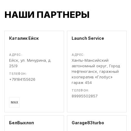
НАШИ ПАРТНЕРЫ
Каталик Ейск
Launch Service
АДРЕС:
АДРЕС:
Ейск, ул. Мичурина, д.
Ханты-Мансийский
25/9
автономный округ, Город
Нефтеюганск, гаражный
ТЕЛЕФОН:
кооператив «Глобус»
+79184155626
гараж 454
ТЕЛЕФОН:
89995502857
MAX
БелВыхлоп
Garage83turbo