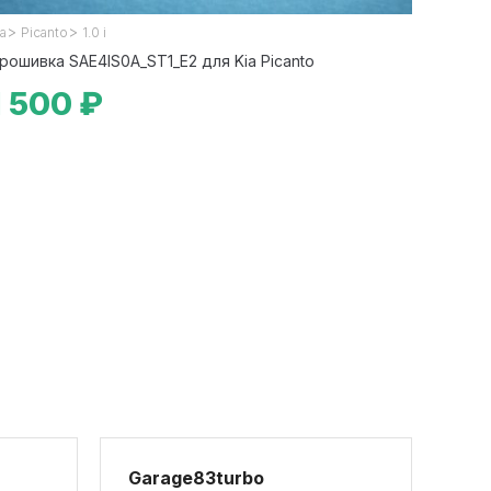
>
>
ia
Picanto
1.0 i
рошивка SAE4IS0A_ST1_E2 для Kia Picanto
1 500 ₽
Garage83turbo