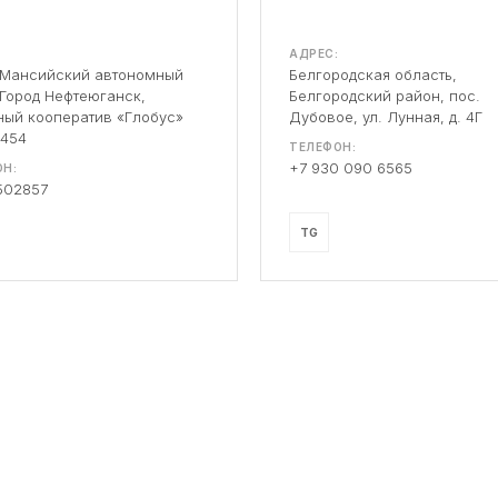
АДРЕС:
-Мансийский автономный
Белгородская область,
 Город Нефтеюганск,
Белгородский район, пос.
ый кооператив «Глобус»
Дубовое, ул. Лунная, д. 4Г
 454
ТЕЛЕФОН:
+7 930 090 6565
Н:
502857
TG