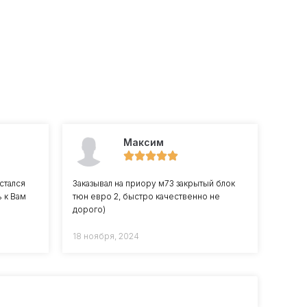
Максим
стался
Заказывал на приору м73 закрытый блок
 к Вам
тюн евро 2, быстро качественно не
дорого)
18 ноября, 2024