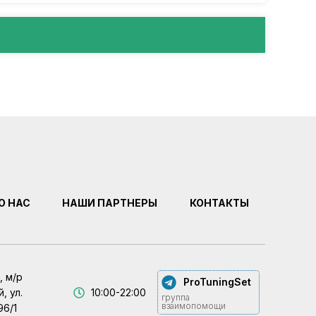
О НАС
НАШИ ПАРТНЕРЫ
КОНТАКТЫ
, м/р
ProTuningSet
, ул.
10:00-22:00
группа
взаимопомощи
96/1