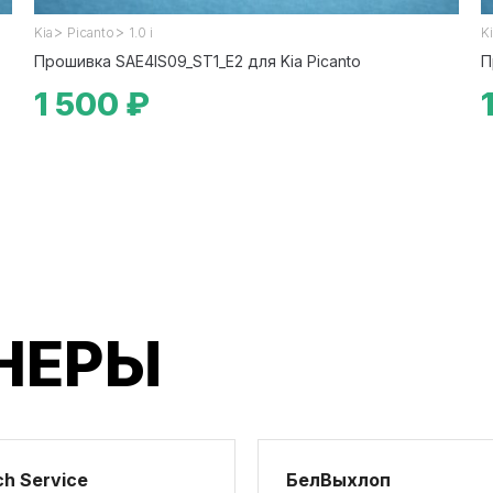
>
>
Kia
Picanto
1.0 i
K
Прошивка SAE4IS09_ST1_E2 для Kia Picanto
П
1 500 ₽
НЕРЫ
h Service
БелВыхлоп