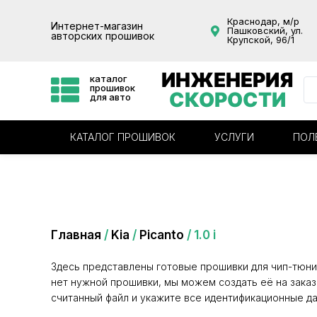
Краснодар, м/р
Интернет-магазин
Пашковский, ул.
авторских прошивок
Крупской, 96/1
ИНЖЕНЕРИЯ
каталог
прошивок
СКОРОСТИ
для авто
КАТАЛОГ ПРОШИВОК
УСЛУГИ
ПОЛ
Категория: 1.0 i
Главная
/
Kia
/
Picanto
/ 1.0 i
Здесь представлены готовые прошивки для чип-тюни
нет нужной прошивки, мы можем создать её на заказ
считанный файл и укажите все идентификационные да