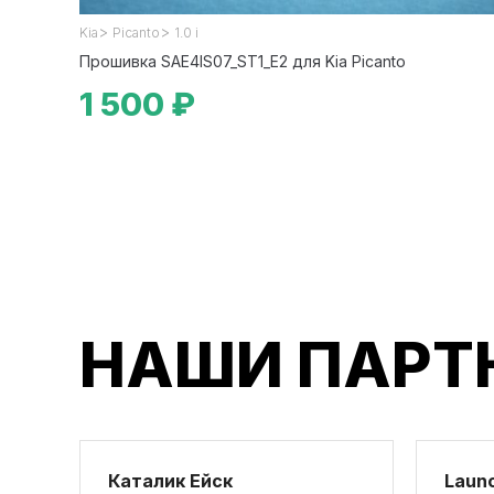
>
>
Kia
Picanto
1.0 i
Прошивка SAE4IS07_ST1_E2 для Kia Picanto
1 500 ₽
НАШИ ПАРТ
Каталик Ейск
Launc