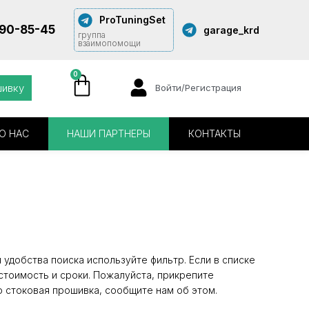
ProTuningSet
290-85-45
garage_krd
группа
взаимопомощи
0
шивку
Войти/Регистрация
О НАС
НАШИ ПАРТНЕРЫ
КОНТАКТЫ
удобства поиска используйте фильтр. Если в списке
стоимость и сроки. Пожалуйста, прикрепите
о стоковая прошивка, сообщите нам об этом.