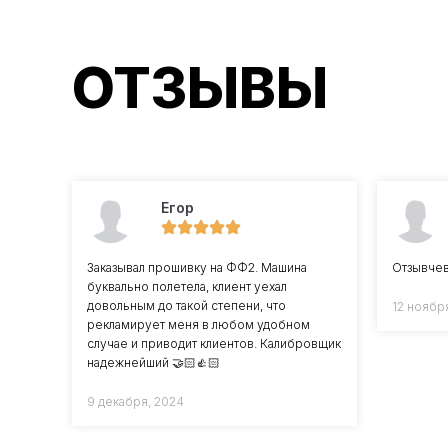
ОТЗЫВЫ
Егор
Заказывал прошивку на ФФ2. Машина
Отзывчев
буквально полетела, клиент уехал
довольным до такой степени, что
12 ноябр
рекламирует меня в любом удобном
случае и приводит клиентов. Калибровщик
надежнейший 🤝🏻👍🏻
9 декабря, 2024