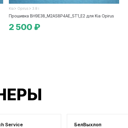
>
>
Kia
Opirus
3.8 i
Прошивка BH9E38_M2AS8P4AE_ST1_E2 для Kia Opirus
2 500 ₽
НЕРЫ
h Service
БелВыхлоп