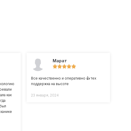
Марат
Все качественно и оперативно 👍 тех
экологию
поддержка на высоте
воевали
ала как
23 января, 2024
гда
 был
еханике