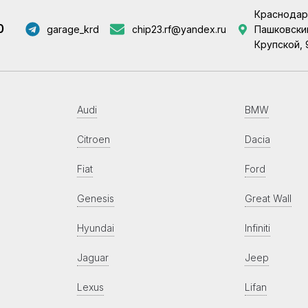
Краснодар
0
garage_krd
chip23.rf@yandex.ru
Пашковский
Крупской, 
Audi
BMW
Citroen
Dacia
Fiat
Ford
Genesis
Great Wall
Hyundai
Infiniti
Jaguar
Jeep
Lexus
Lifan