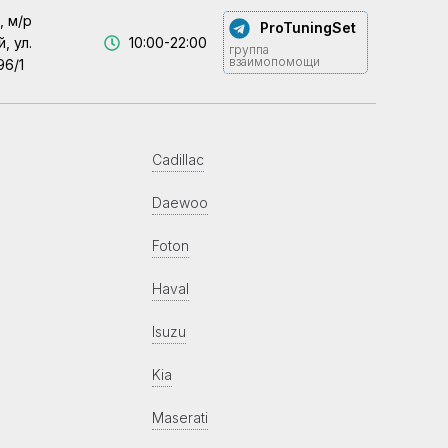
, м/р
ProTuningSet
, ул.
10:00-22:00
группа
взаимопомощи
96/1
Cadillac
Daewoo
Foton
Haval
Isuzu
Kia
Maserati