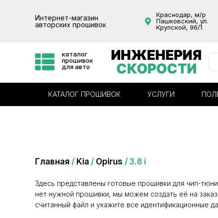
Краснодар, м/р
Интернет-магазин
Пашковский, ул.
авторских прошивок
Крупской, 96/1
ИНЖЕНЕРИЯ
каталог
прошивок
СКОРОСТИ
для авто
КАТАЛОГ ПРОШИВОК
УСЛУГИ
ПОЛ
Категория: 3.8 i
Главная
/
Kia
/
Opirus
/ 3.8 i
Здесь представлены готовые прошивки для чип-тюни
нет нужной прошивки, мы можем создать её на заказ
считанный файл и укажите все идентификационные да