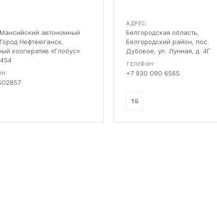
АДРЕС:
-Мансийский автономный
Белгородская область,
 Город Нефтеюганск,
Белгородский район, пос.
ый кооператив «Глобус»
Дубовое, ул. Лунная, д. 4Г
 454
ТЕЛЕФОН:
+7 930 090 6565
Н:
502857
TG