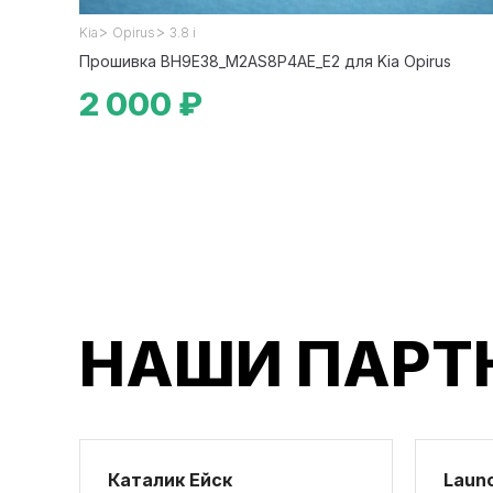
>
>
Kia
Opirus
3.8 i
Прошивка BH9E38_M2AS8P4AE_E2 для Kia Opirus
2 000 ₽
НАШИ ПАРТ
Каталик Ейск
Launc