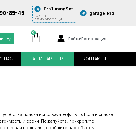
ProTuningSet
290-85-45
garage_krd
группа
взаимопомощи
0
шивку
Войти/Регистрация
О НАС
НАШИ ПАРТНЕРЫ
КОНТАКТЫ
 удобства поиска используйте фильтр. Если в списке
стоимость и сроки. Пожалуйста, прикрепите
о стоковая прошивка, сообщите нам об этом.