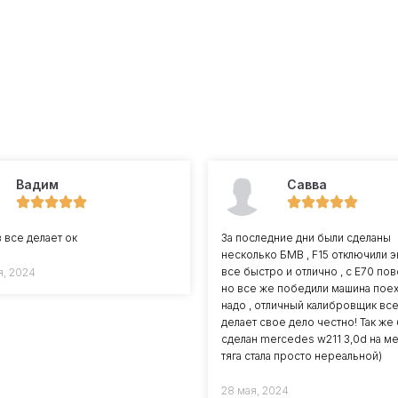
Вадим
Савва
 все делает ок
За последние дни были сделаны
несколько БМВ , F15 отключили 
все быстро и отлично , с Е70 по
я, 2024
но все же победили машина поех
надо , отличный калибровщик все
делает свое дело честно! Так же
сделан mercedes w211 3,0d на м
тяга стала просто нереальной)
28 мая, 2024