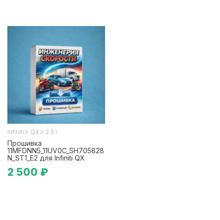
>
>
Infiniti
QX
2.5 i
Прошивка
11MFDNN5_11UV0C_SH705828
N_ST1_E2 для Infiniti QX
2 500 ₽