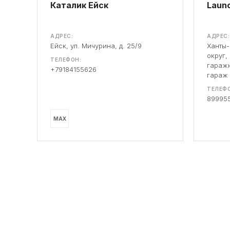
Каталик Ейск
Launc
АДРЕС:
АДРЕС:
Ейск, ул. Мичурина, д. 25/9
Ханты
округ,
ТЕЛЕФОН:
гаражн
+79184155626
гараж
ТЕЛЕФО
89995
MAX