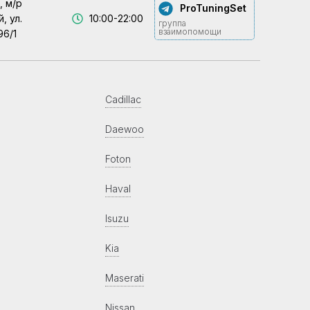
, м/р
ProTuningSet
, ул.
10:00-22:00
группа
взаимопомощи
96/1
Cadillac
Daewoo
Foton
Haval
Isuzu
Kia
Maserati
Nissan