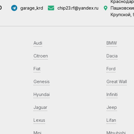
Краснодар
0
garage_krd
chip23.rf@yandex.ru
Пашковский
Крупской, 
Audi
BMW
Citroen
Dacia
Fiat
Ford
Genesis
Great Wall
Hyundai
Infiniti
Jaguar
Jeep
Lexus
Lifan
Mini
Mitsubishi