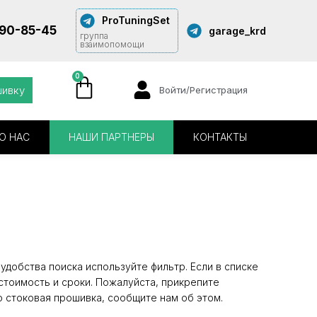
ProTuningSet
290-85-45
garage_krd
группа
взаимопомощи
0
шивку
Войти/Регистрация
О НАС
НАШИ ПАРТНЕРЫ
КОНТАКТЫ
удобства поиска используйте фильтр. Если в списке
стоимость и сроки. Пожалуйста, прикрепите
о стоковая прошивка, сообщите нам об этом.