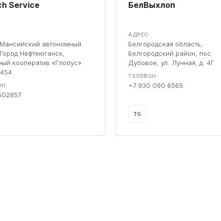
h Service
БелВыхлоп
АДРЕС:
-Мансийский автономный
Белгородская область,
 Город Нефтеюганск,
Белгородский район, пос.
ый кооператив «Глобус»
Дубовое, ул. Лунная, д. 4Г
 454
ТЕЛЕФОН:
+7 930 090 6565
Н:
502857
TG