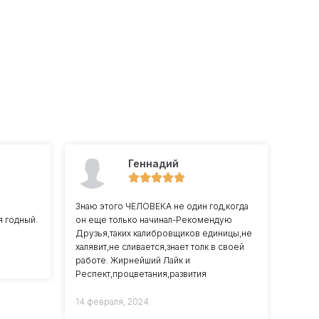
Геннадий
Знаю этого ЧЕЛОВЕКА не один год,когда
 годный.
он еще только начинал-Рекомендую
Друзья,таких калибровщиков единицы,не
халявит,не сливается,знает толк в своей
работе. Жирнейший Лайк и
Респект,процветания,развития
14 февраля, 2024