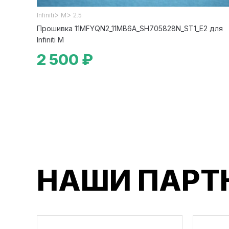
>
>
Infiniti
M
2.5
Прошивка 11MFYQN2_11MB6A_SH705828N_ST1_E2 для
Infiniti M
2 500 ₽
НАШИ ПАРТ