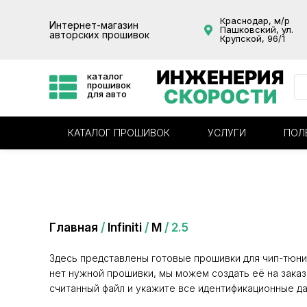
Краснодар, м/р
Интернет-магазин
Пашковский, ул.
авторских прошивок
Крупской, 96/1
ИНЖЕНЕРИЯ
каталог
прошивок
СКОРОСТИ
для авто
КАТАЛОГ ПРОШИВОК
УСЛУГИ
ПОЛ
Категория: 2.5
Главная
/
Infiniti
/
M
/ 2.5
Здесь представлены готовые прошивки для чип-тюни
нет нужной прошивки, мы можем создать её на заказ
считанный файл и укажите все идентификационные да