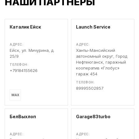
НАШИ ПАРТНЕРЫ
Каталик Ейск
Launch Service
АДРЕС:
АДРЕС:
Ейск, ул. Мичурина, д.
Ханты-Мансийский
25/9
автономный округ, Город
Нефтеюганск, гаражный
ТЕЛЕФОН:
кооператив «Глобус»
+79184155626
гараж 454
ТЕЛЕФОН:
89995502857
MAX
БелВыхлоп
Garage83turbo
АДРЕС:
АДРЕС: