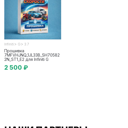
>
>
Infiniti
G
3.7
Прошивка
7MFVHJNQ_1JL33B_SH70582
2N_ST1_E2 для Infiniti G
2 500 ₽