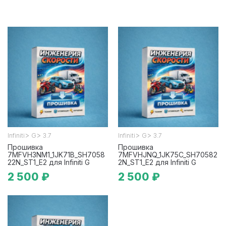
>
>
>
>
Infiniti
G
3.7
Infiniti
G
3.7
Прошивка
Прошивка
7MFVH3NM1_1JK71B_SH7058
7MFVHJNQ_1JK75C_SH70582
22N_ST1_E2 для Infiniti G
2N_ST1_E2 для Infiniti G
2 500 ₽
2 500 ₽