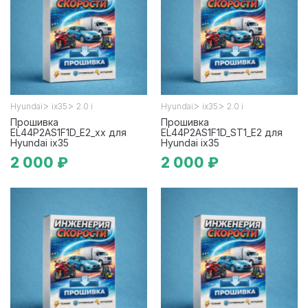
>
>
>
>
Hyundai
ix35
2.0 i
Hyundai
ix35
2.0 i
Прошивка
Прошивка
EL44P2AS1F1D_E2_xx для
EL44P2AS1F1D_ST1_E2 для
Hyundai ix35
Hyundai ix35
2 000 ₽
2 000 ₽