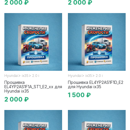
2 000 ₽
2 000 ₽
>
>
>
>
Hyundai
ix35
2.0 i
Hyundai
ix35
2.0 i
Прошивка
Прошивка EL4YP2AS1F1D_E2
EL4YP2AS1F1A_ST1_E2_xx для
для Hyundai ix35
Hyundai ix35
1 500 ₽
2 000 ₽