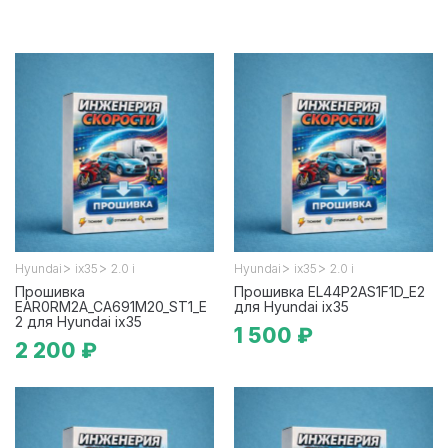
>
>
>
>
Hyundai
ix35
2.0 i
Hyundai
ix35
2.0 i
Прошивка
Прошивка EL44P2AS1F1D_E2
EAR0RM2A_CA691M20_ST1_E
для Hyundai ix35
2 для Hyundai ix35
1 500 ₽
2 200 ₽