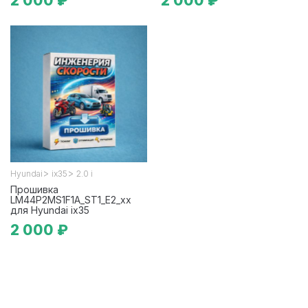
2 000 ₽
2 000 ₽
>
>
Hyundai
ix35
2.0 i
Прошивка
LM44P2MS1F1A_ST1_E2_xx
для Hyundai ix35
2 000 ₽