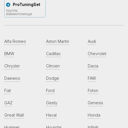
ProTuningSet
группа
взаимопомощи
Alfa Romeo
Aston Martin
Audi
BMW
Cadillac
Chevrolet
Chrysler
Citroen
Dacia
Daewoo
Dodge
FAW
Fiat
Ford
Foton
GAZ
Geely
Genesis
Great Wall
Haval
Honda
Hummer
Hyundai
Infiniti