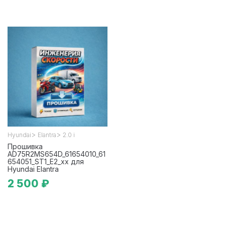
>
>
Hyundai
Elantra
2.0 i
Прошивка
AD75R2MS654D_61654010_61
654051_ST1_E2_xx для
Hyundai Elantra
2 500 ₽