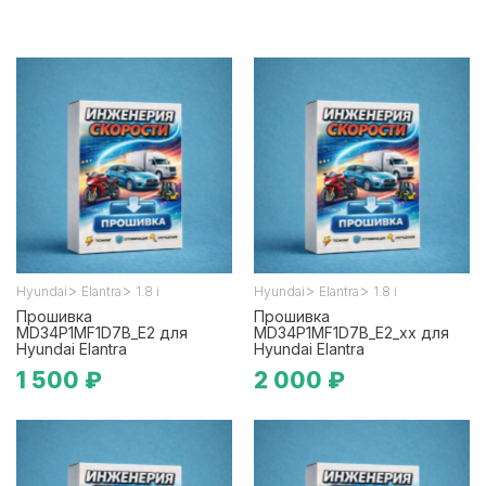
>
>
>
>
Hyundai
Elantra
1.8 i
Hyundai
Elantra
1.8 i
Прошивка
Прошивка
MD34P1MF1D7B_E2 для
MD34P1MF1D7B_E2_xx для
Hyundai Elantra
Hyundai Elantra
1 500 ₽
2 000 ₽