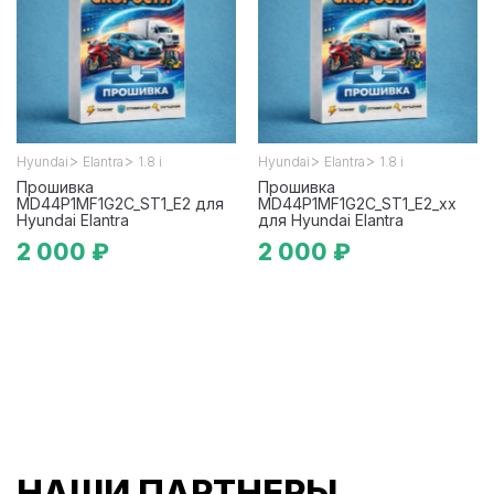
>
>
>
>
Hyundai
Elantra
1.8 i
Hyundai
Elantra
1.8 i
Прошивка
Прошивка
MD44P1MF1G2C_ST1_E2 для
MD44P1MF1G2C_ST1_E2_xx
Hyundai Elantra
для Hyundai Elantra
2 000 ₽
2 000 ₽
НАШИ ПАРТНЕРЫ