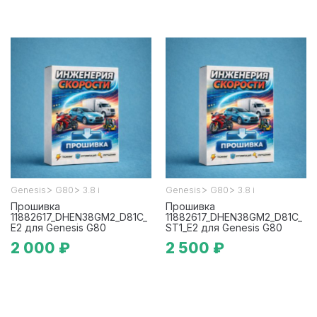
>
>
>
>
Genesis
G80
3.8 i
Genesis
G80
3.8 i
Прошивка
Прошивка
11882617_DHEN38GM2_D81C_
11882617_DHEN38GM2_D81C_
E2 для Genesis G80
ST1_E2 для Genesis G80
2 000 ₽
2 500 ₽