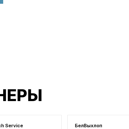
НЕРЫ
h Service
БелВыхлоп