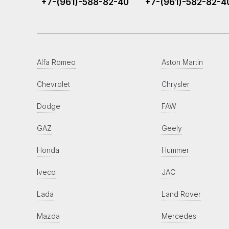
+7-(961)-588-82-40
+7-(961)-582-82-4
Alfa Romeo
Aston Martin
Chevrolet
Chrysler
Dodge
FAW
GAZ
Geely
Honda
Hummer
Iveco
JAC
Lada
Land Rover
Mazda
Mercedes