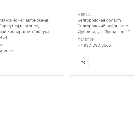
АДРЕС:
-Мансийский автономный
Белгородская область,
 Город Нефтеюганск,
Белгородский район, пос.
ый кооператив «Глобус»
Дубовое, ул. Лунная, д. 4Г
 454
ТЕЛЕФОН:
+7 930 090 6565
Н:
502857
TG