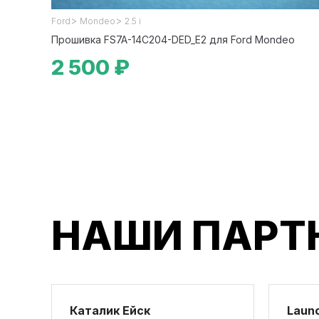
>
>
Ford
Mondeo
2.5 i
Прошивка FS7A-14C204-DED_E2 для Ford Mondeo
2 500 ₽
НАШИ ПАРТ
Каталик Ейск
Launc