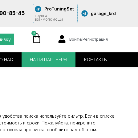
ProTuningSet
290-85-45
garage_krd
группа
взаимопомощи
0
шивку
Войти/Регистрация
О НАС
НАШИ ПАРТНЕРЫ
КОНТАКТЫ
удобства поиска используйте фильтр. Если в списке
стоимость и сроки. Пожалуйста, прикрепите
о стоковая прошивка, сообщите нам об этом.