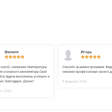
Филипп
Игорь
л euro2, снижение температуры
Спасибо за анализ прошивки. Вид
я основного вентилятора Opel
человек профессионал своего д
8 Все задачи выполнены успешно и
но. Благодарю, Денис!
8 февраля, 2024
ря, 2024