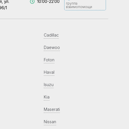
, ул.
10:00-22:00
группа
взаимопомощи
96/1
Cadillac
Daewoo
Foton
Haval
Isuzu
Kia
Maserati
Nissan