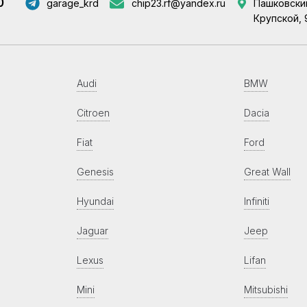
0
garage_krd
chip23.rf@yandex.ru
Пашковский
Крупской, 
Audi
BMW
Citroen
Dacia
Fiat
Ford
Genesis
Great Wall
Hyundai
Infiniti
Jaguar
Jeep
Lexus
Lifan
Mini
Mitsubishi