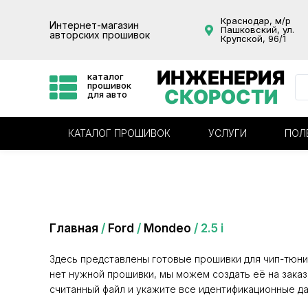
Краснодар, м/р
Интернет-магазин
Пашковский, ул.
авторских прошивок
Крупской, 96/1
ИНЖЕНЕРИЯ
каталог
прошивок
СКОРОСТИ
для авто
КАТАЛОГ ПРОШИВОК
УСЛУГИ
ПОЛ
Категория: 2.5 i
Главная
/
Ford
/
Mondeo
/ 2.5 i
Здесь представлены готовые прошивки для чип-тюни
нет нужной прошивки, мы можем создать её на заказ
считанный файл и укажите все идентификационные да