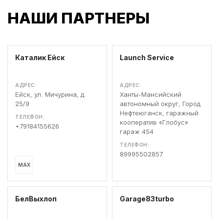
НАШИ ПАРТНЕРЫ
Каталик Ейск
Launch Service
АДРЕС:
АДРЕС:
Ейск, ул. Мичурина, д.
Ханты-Мансийский
25/9
автономный округ, Город
Нефтеюганск, гаражный
ТЕЛЕФОН:
кооператив «Глобус»
+79184155626
гараж 454
ТЕЛЕФОН:
89995502857
MAX
БелВыхлоп
Garage83turbo