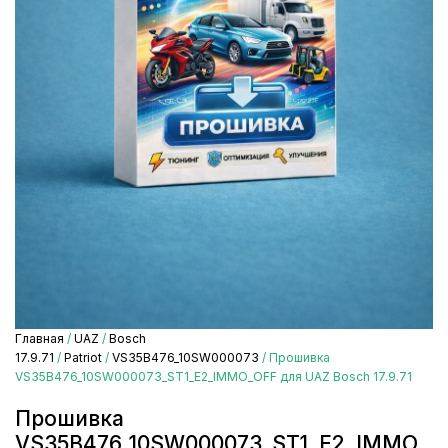
Главная
/
UAZ
/
Bosch
17.9.71
/
Patriot
/
VS35B476_10SW000073
/ Прошивка
VS35B476_10SW000073_ST1_E2_IMMO_OFF для UAZ Bosch 17.9.71
Прошивка
VS35B476_10SW000073_ST1_E2_IMMO_