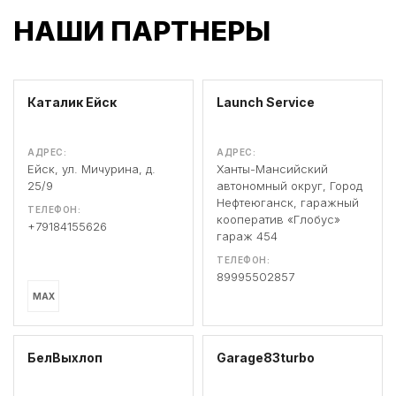
НАШИ ПАРТНЕРЫ
Каталик Ейск
Launch Service
АДРЕС:
АДРЕС:
Ейск, ул. Мичурина, д.
Ханты-Мансийский
25/9
автономный округ, Город
Нефтеюганск, гаражный
ТЕЛЕФОН:
кооператив «Глобус»
+79184155626
гараж 454
ТЕЛЕФОН:
89995502857
MAX
БелВыхлоп
Garage83turbo