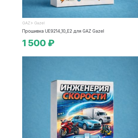
>
GAZ
Gazel
Прошивка UE9214_10_E2 для GAZ Gazel
1 500 ₽