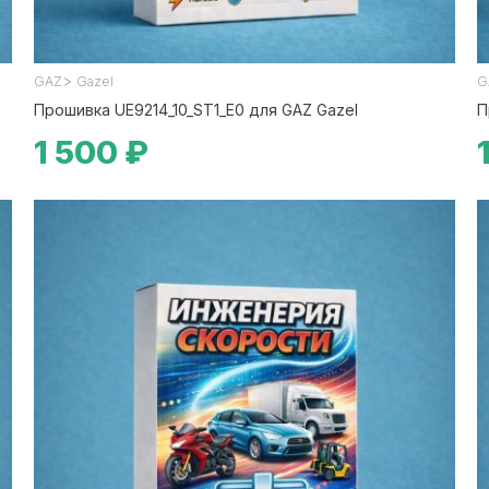
>
GAZ
Gazel
G
Прошивка UE9214_10_ST1_E0 для GAZ Gazel
П
1 500 ₽