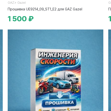
>
GAZ
Gazel
G
Прошивка UE9214_09_ST1_E2 для GAZ Gazel
П
1 500 ₽