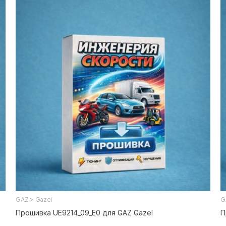
>
GAZ
Gazel
G
Прошивка UE9214_09_E0 для GAZ Gazel
П