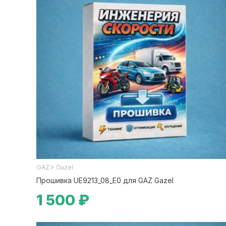
>
GAZ
Gazel
Прошивка UE9213_08_E0 для GAZ Gazel
1 500 ₽