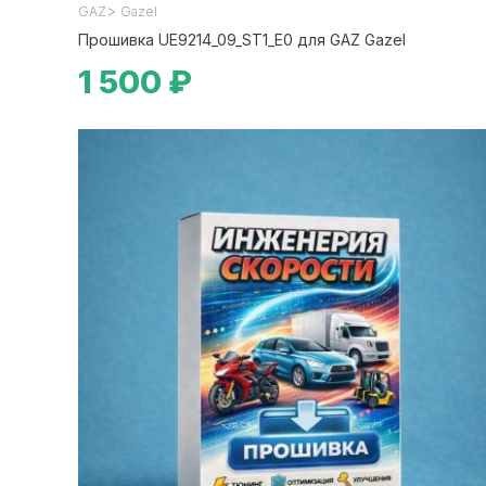
>
GAZ
Gazel
Прошивка UE9214_09_ST1_E0 для GAZ Gazel
1 500 ₽