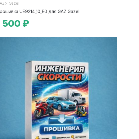
>
AZ
Gazel
рошивка UE9214_10_E0 для GAZ Gazel
1 500 ₽