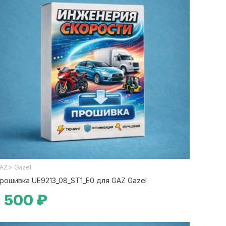
>
AZ
Gazel
рошивка UE9213_08_ST1_E0 для GAZ Gazel
1 500 ₽