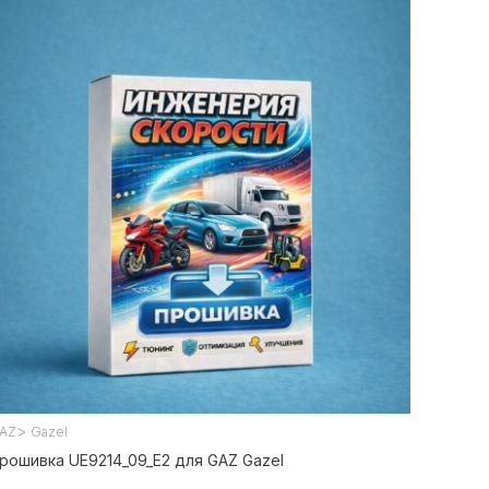
>
AZ
Gazel
рошивка UE9214_09_E2 для GAZ Gazel