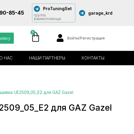
ProTuningSet
290-85-45
garage_krd
группа
взаимопомощи
0
шивку
Войти/Регистрация
О НАС
НАШИ ПАРТНЕРЫ
КОНТАКТЫ
шивка UE2509_05_E2 для GAZ Gazel
2509_05_E2 для GAZ Gazel