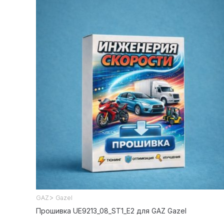
>
GAZ
Gazel
Прошивка UE9213_08_ST1_E2 для GAZ Gazel