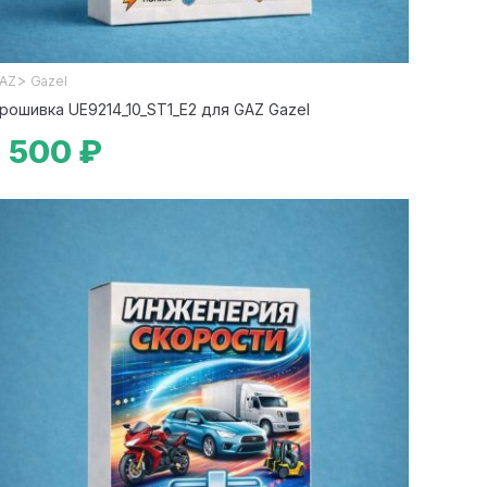
>
AZ
Gazel
рошивка UE9214_10_ST1_E2 для GAZ Gazel
1 500 ₽