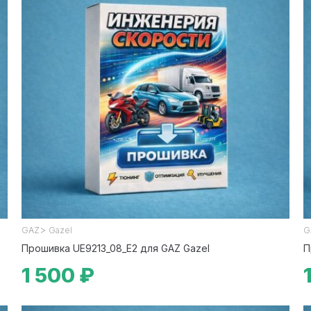
>
GAZ
Gazel
G
Прошивка UE9213_08_E2 для GAZ Gazel
П
1 500 ₽