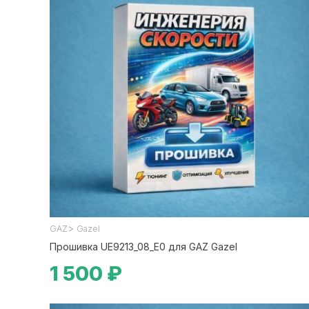
>
GAZ
Gazel
Прошивка UE9213_08_E0 для GAZ Gazel
1 500 ₽