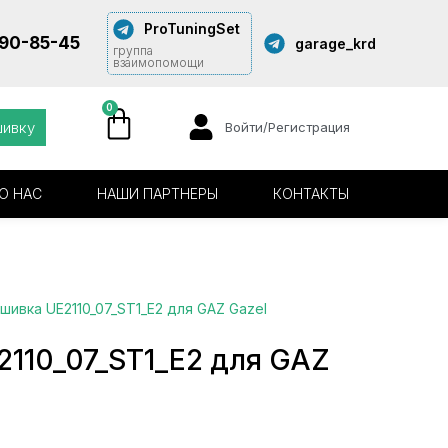
ProTuningSet
290-85-45
garage_krd
группа
взаимопомощи
0
шивку
Войти/Регистрация
О НАС
НАШИ ПАРТНЕРЫ
КОНТАКТЫ
шивка UE2110_07_ST1_E2 для GAZ Gazel
110_07_ST1_E2 для GAZ