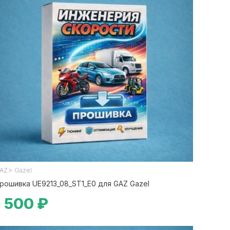
>
AZ
Gazel
рошивка UE9213_08_ST1_E0 для GAZ Gazel
1 500 ₽