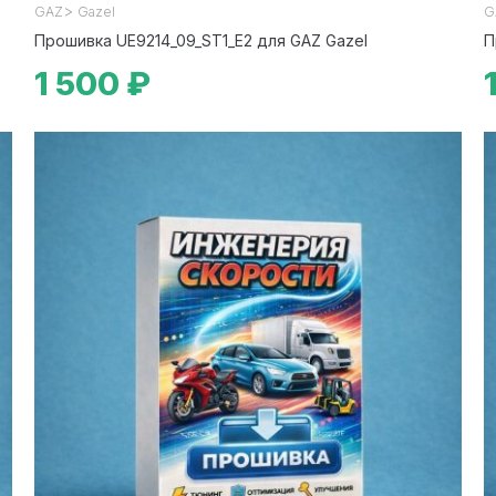
>
GAZ
Gazel
G
Прошивка UE9214_09_ST1_E2 для GAZ Gazel
П
1 500 ₽