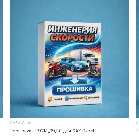
>
GAZ
Gazel
G
Прошивка UE9214_09_E0 для GAZ Gazel
П