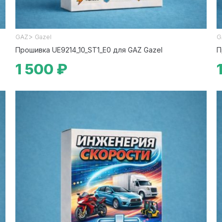
>
GAZ
Gazel
G
Прошивка UE9214_10_ST1_E0 для GAZ Gazel
П
1 500 ₽