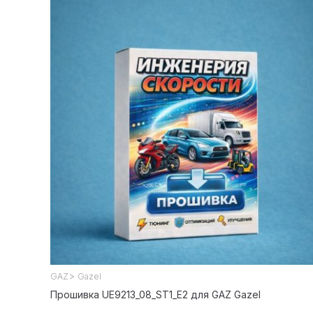
>
GAZ
Gazel
Прошивка UE9213_08_ST1_E2 для GAZ Gazel