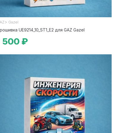
>
AZ
Gazel
рошивка UE9214_10_ST1_E2 для GAZ Gazel
1 500 ₽