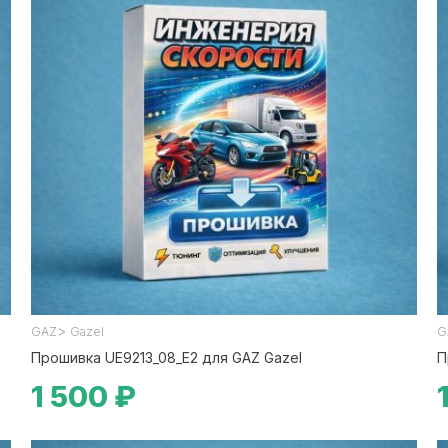
>
GAZ
Gazel
G
Прошивка UE9213_08_E2 для GAZ Gazel
П
1 500 ₽