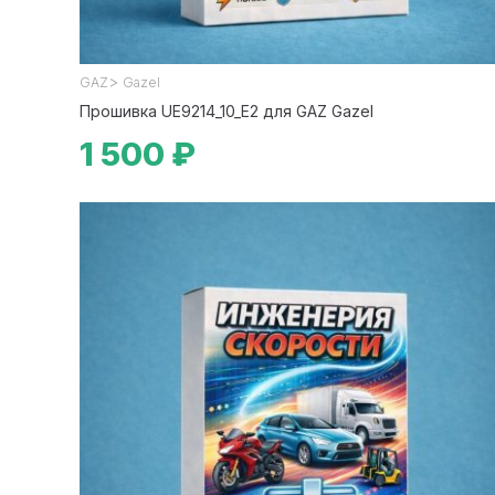
>
GAZ
Gazel
Прошивка UE9214_10_E2 для GAZ Gazel
1 500 ₽