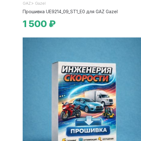
>
GAZ
Gazel
Прошивка UE9214_09_ST1_E0 для GAZ Gazel
1 500 ₽