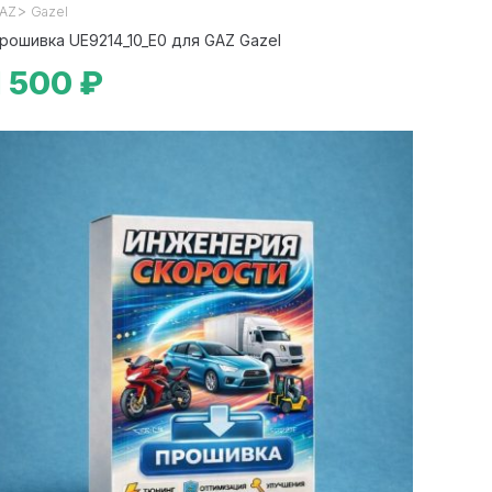
>
AZ
Gazel
рошивка UE9214_10_E0 для GAZ Gazel
1 500 ₽