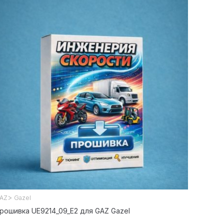
>
AZ
Gazel
рошивка UE9214_09_E2 для GAZ Gazel