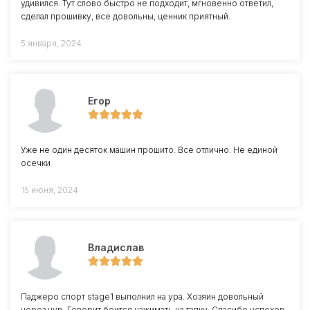
удивился. Тут слово быстро не подходит, мгновенно ответил,
сделал прошивку, все довольны, ценник приятный.
5 января, 2024
Егор
Уже не один десяток машин прошито. Все отлично. Не единой
осечки
15 июня, 2024
Владислав
Паджеро спорт stage1 выполнил на ура. Хозяин довольный
через чур. Говорит боится нажимать на тапку. Спасибо успехов