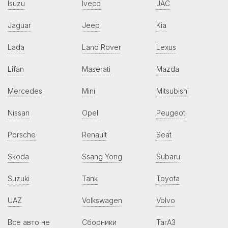
Isuzu
Iveco
JAC
Jaguar
Jeep
Kia
Lada
Land Rover
Lexus
Lifan
Maserati
Mazda
Mercedes
Mini
Mitsubishi
Nissan
Opel
Peugeot
Porsche
Renault
Seat
Skoda
Ssang Yong
Subaru
Suzuki
Tank
Toyota
UAZ
Volkswagen
Volvo
Все авто не
Сборники
ТагАЗ