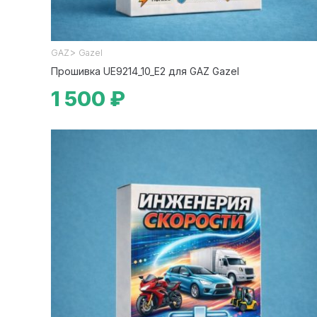
>
GAZ
Gazel
Прошивка UE9214_10_E2 для GAZ Gazel
1 500 ₽