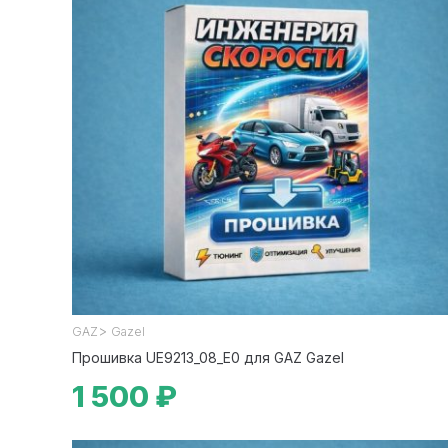
>
GAZ
Gazel
Прошивка UE9213_08_E0 для GAZ Gazel
1 500 ₽