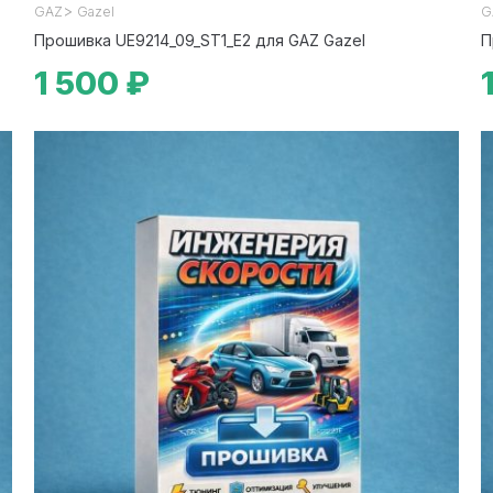
>
GAZ
Gazel
G
Прошивка UE9214_09_ST1_E2 для GAZ Gazel
П
1 500 ₽