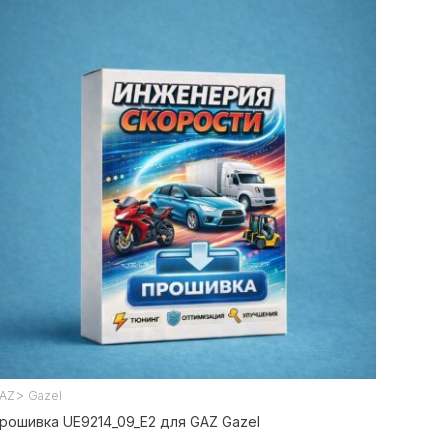
>
AZ
Gazel
рошивка UE9214_09_E2 для GAZ Gazel