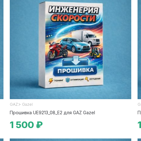
>
GAZ
Gazel
G
Прошивка UE9213_08_E2 для GAZ Gazel
П
1 500 ₽