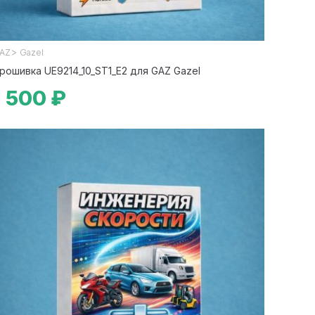
>
AZ
Gazel
рошивка UE9214_10_ST1_E2 для GAZ Gazel
1 500 ₽