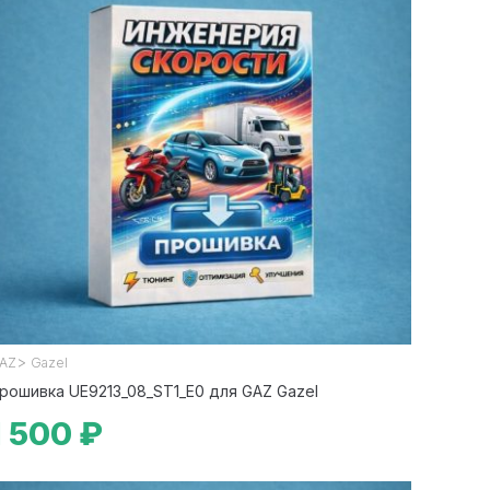
>
AZ
Gazel
рошивка UE9213_08_ST1_E0 для GAZ Gazel
1 500 ₽