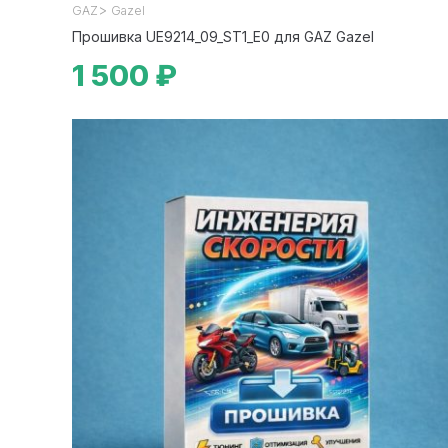
>
GAZ
Gazel
Прошивка UE9214_09_ST1_E0 для GAZ Gazel
1 500 ₽