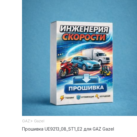
>
GAZ
Gazel
Прошивка UE9213_08_ST1_E2 для GAZ Gazel