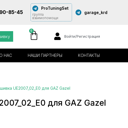
ProTuningSet
290-85-45
garage_krd
группа
взаимопомощи
0
шивку
Войти/Регистрация
О НАС
НАШИ ПАРТНЕРЫ
КОНТАКТЫ
шивка UE2007_02_E0 для GAZ Gazel
2007_02_E0 для GAZ Gazel