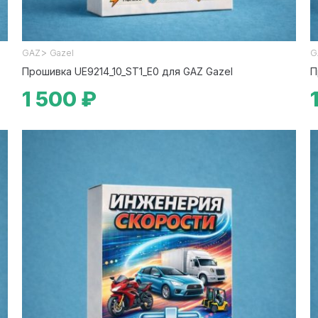
>
GAZ
Gazel
G
Прошивка UE9214_10_ST1_E0 для GAZ Gazel
П
1 500 ₽