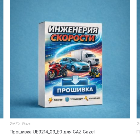
>
GAZ
Gazel
G
Прошивка UE9214_09_E0 для GAZ Gazel
П