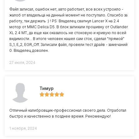
Файл записал, ошибок нет, авто работает, все всех устроило -
жалоб от владельца на данный момент не поступало. Спасибо за
работу, так держать :) ! PS: Владелец свапнул Lancer X на 2.4
мотор от MMC Delica D5. В блок запихали прошивку от Outlander
XL 2.4 MT, да еще как оказалось не стоковую и кривую по всей
видимости... В итоге человек нашел сам сток, сделал "прямой"
S_1, E_2, EGR_Off. Записали файл, провели тест драйв - замечаний
0. Владелец доволен.
27 июля, 2024
Тимур
Отличный калибровщик-профессионал своего дела. Отработал
быстро и качественно в позднее время. Рекомендую!
1 ноября, 2024