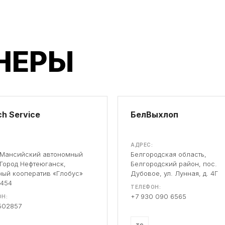
НЕРЫ
h Service
БелВыхлоп
АДРЕС:
-Мансийский автономный
Белгородская область,
 Город Нефтеюганск,
Белгородский район, пос.
ый кооператив «Глобус»
Дубовое, ул. Лунная, д. 4Г
 454
ТЕЛЕФОН:
+7 930 090 6565
Н:
502857