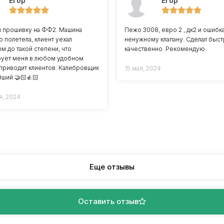
Егор
Егор
л прошивку на ФФ2. Машина
Пежо 3008, евро 2 , дк2 и ошибк
о полетела, клиент уехал
ненужному клапану. Сделал быст
м до такой степени, что
качественно. Рекомендую.
ует меня в любом удобном
 приводит клиентов. Калибровщик
15 мая, 2024
ший 🤝🏻👍🏻
я, 2024
Еще отзывы
Оставить отзыв