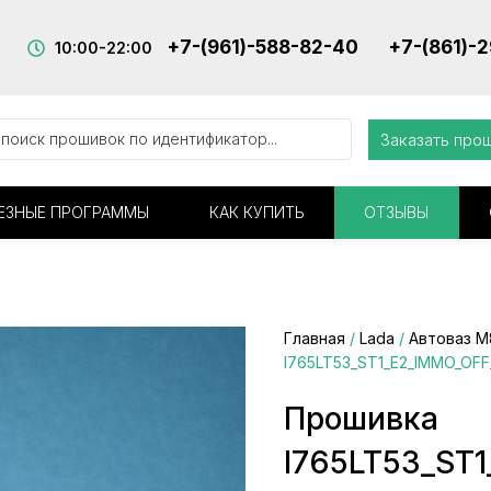
+7-(961)-588-82-40
+7-(861)-
10:00-22:00
Заказать про
ЕЗНЫЕ ПРОГРАММЫ
КАК КУПИТЬ
ОТЗЫВЫ
Главная
/
Lada
/
Автоваз М
I765LT53_ST1_E2_IMMO_OF
Прошивка
I765LT53_ST