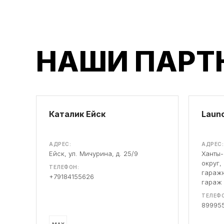
НАШИ ПАРТ
Каталик Ейск
Launc
АДРЕС:
АДРЕС:
Ейск, ул. Мичурина, д. 25/9
Ханты
округ,
ТЕЛЕФОН:
гаражн
+79184155626
гараж
ТЕЛЕФО
89995