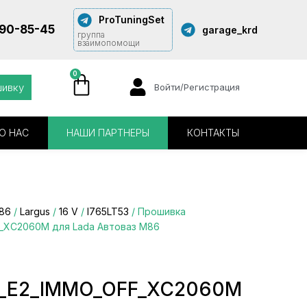
ProTuningSet
290-85-45
garage_krd
группа
взаимопомощи
0
шивку
Войти/Регистрация
О НАС
НАШИ ПАРТНЕРЫ
КОНТАКТЫ
86
/
Largus
/
16 V
/
I765LT53
/ Прошивка
F_XC2060M для Lada Автоваз М86
1_E2_IMMO_OFF_XC2060M