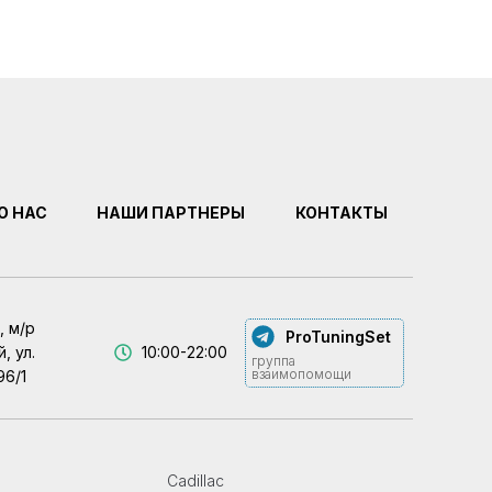
О НАС
НАШИ ПАРТНЕРЫ
КОНТАКТЫ
, м/р
ProTuningSet
, ул.
10:00-22:00
группа
взаимопомощи
96/1
Cadillac