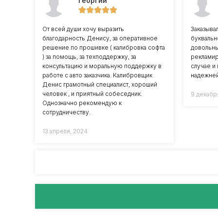
Георгий
От всей души хочу выразить
Заказыва
благодарность Денису, за оперативное
буквальн
решение по прошивке ( калибровка софта
довольны
) за помощь, за техподдержку, за
рекламир
консультацию и моральную поддержку в
случае и
работе с авто заказчика. Калибровщик
надежней
Денис грамотный специалист, хороший
человек , и приятный собеседник.
9 декабр
Однозначно рекомендую к
сотрудничеству.
13 апреля, 2024