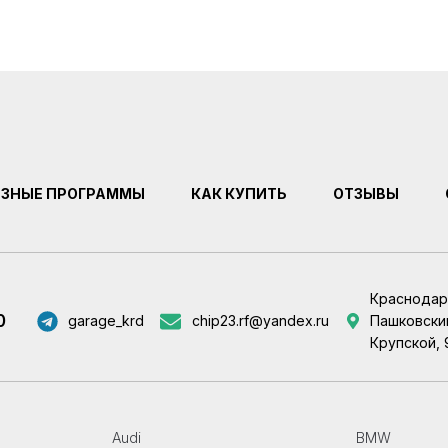
ЕЗНЫЕ ПРОГРАММЫ
КАК КУПИТЬ
ОТЗЫВЫ
Краснодар
0
garage_krd
chip23.rf@yandex.ru
Пашковский
Крупской, 
Audi
BMW