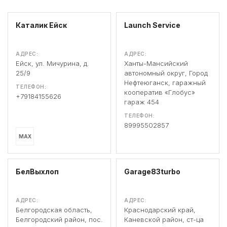
Каталик Ейск
Launch Service
АДРЕС:
АДРЕС:
Ейск, ул. Мичурина, д.
Ханты-Мансийский
25/9
автономный округ, Город
Нефтеюганск, гаражный
ТЕЛЕФОН:
кооператив «Глобус»
+79184155626
гараж 454
ТЕЛЕФОН:
89995502857
MAX
БелВыхлоп
Garage83turbo
АДРЕС:
АДРЕС:
Белгородская область,
Краснодарский край,
Белгородский район, пос.
Каневской район, ст-ца