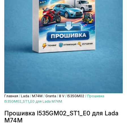
Главная
/
Lada
/
М74М
/
Granta
/
8 V
/
I535GM02
/ Прошивка
I535GM02_ST1_E0 для Lada М74М
Прошивка I535GM02_ST1_E0 для Lada
М74М