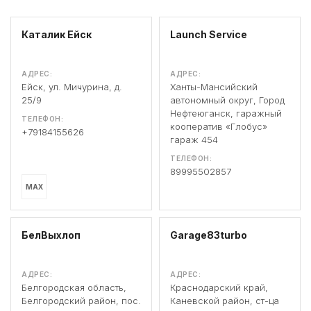
Каталик Ейск
Launch Service
АДРЕС:
АДРЕС:
Ейск, ул. Мичурина, д.
Ханты-Мансийский
25/9
автономный округ, Город
Нефтеюганск, гаражный
ТЕЛЕФОН:
кооператив «Глобус»
+79184155626
гараж 454
ТЕЛЕФОН:
89995502857
MAX
БелВыхлоп
Garage83turbo
АДРЕС:
АДРЕС:
Белгородская область,
Краснодарский край,
Белгородский район, пос.
Каневской район, ст-ца