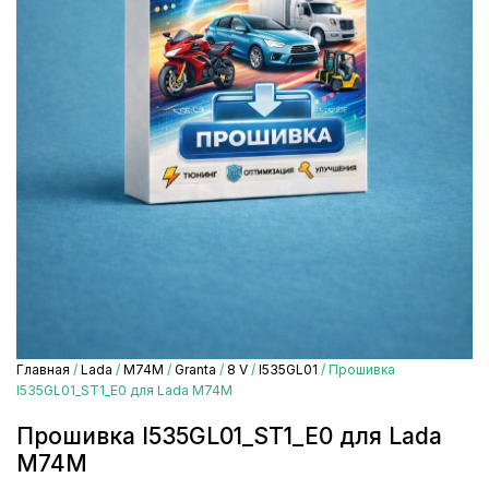
Главная
/
Lada
/
М74М
/
Granta
/
8 V
/
I535GL01
/ Прошивка
I535GL01_ST1_E0 для Lada М74М
Прошивка I535GL01_ST1_E0 для Lada
М74М