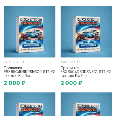
>
>
>
>
Kia
Rio
1.4 i
Kia
Rio
1.4 i
Прошивка
Прошивка
FBX65C4D6RRSN3G0_ST1_E2
FBX65C4D6RRSN3G1_ST1_E2
_xx для Kia Rio
_xx для Kia Rio
2 000 ₽
2 000 ₽