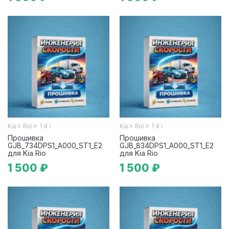
>
>
>
>
Kia
Rio
1.4 i
Kia
Rio
1.4 i
Прошивка
Прошивка
GJB_734DPS1_A000_ST1_E2
GJB_834DPS1_A000_ST1_E2
для Kia Rio
для Kia Rio
1 500 ₽
1 500 ₽