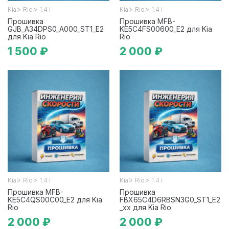
>
>
>
>
Kia
Rio
1.4 i
Kia
Rio
1.4 i
Прошивка
Прошивка MFB-
GJB_A34DPS0_A000_ST1_E2
KE5C4FS00600_E2 для Kia
для Kia Rio
Rio
1 500 ₽
2 000 ₽
>
>
>
>
Kia
Rio
1.4 i
Kia
Rio
1.4 i
Прошивка MFB-
Прошивка
KE5C4QS00C00_E2 для Kia
FBX65C4D6RBSN3G0_ST1_E2
Rio
_xx для Kia Rio
2 000 ₽
2 000 ₽