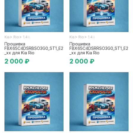
>
>
>
>
Kia
Rio
1.4 i
Kia
Rio
1.4 i
Прошивка
Прошивка
FBX65C4DSRBSO3G0_ST1_E2
FBX65C4DSRRSO3G0_ST1_E2
_xx для Kia Rio
_xx для Kia Rio
2 000 ₽
2 000 ₽