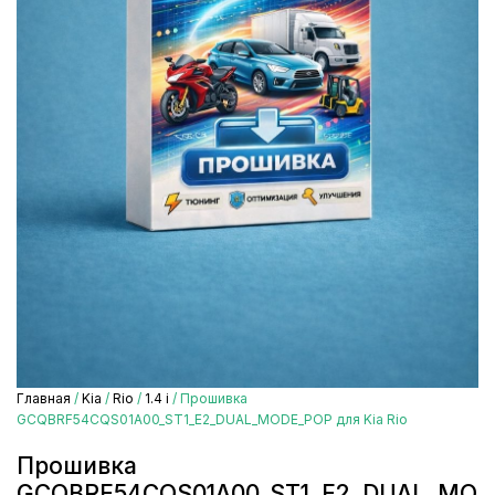
Главная
/
Kia
/
Rio
/
1.4 i
/ Прошивка
GCQBRF54CQS01A00_ST1_E2_DUAL_MODE_POP для Kia Rio
Прошивка
GCQBRF54CQS01A00_ST1_E2_DUAL_MO