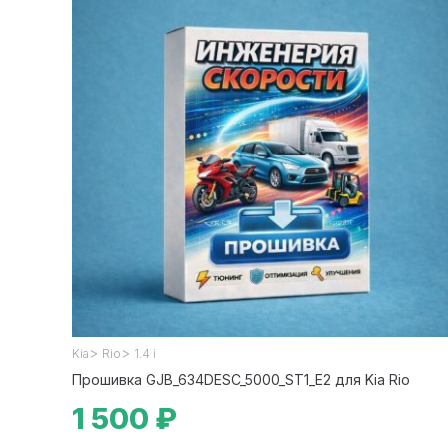
>
>
Kia
Rio
1.4 i
Прошивка GJB_634DESC_5000_ST1_E2 для Kia Rio
1 500 ₽