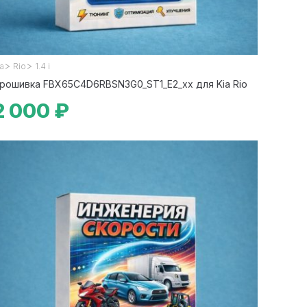
>
>
ia
Rio
1.4 i
рошивка FBX65C4D6RBSN3G0_ST1_E2_xx для Kia Rio
2 000 ₽