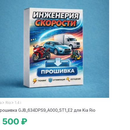
>
>
ia
Rio
1.4 i
рошивка GJB_634DPS9_A000_ST1_E2 для Kia Rio
1 500 ₽