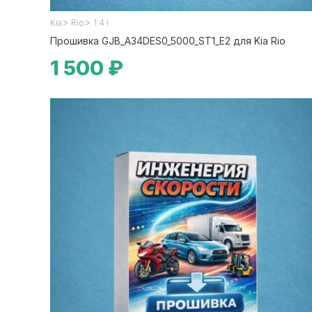
>
>
Kia
Rio
1.4 i
Прошивка GJB_A34DES0_5000_ST1_E2 для Kia Rio
1 500 ₽