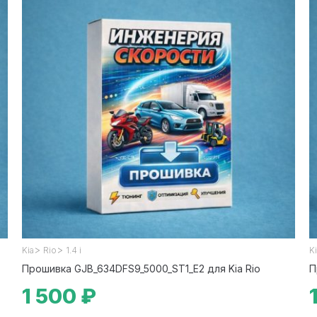
>
>
Kia
Rio
1.4 i
K
Прошивка GJB_634DFS9_5000_ST1_E2 для Kia Rio
П
1 500 ₽