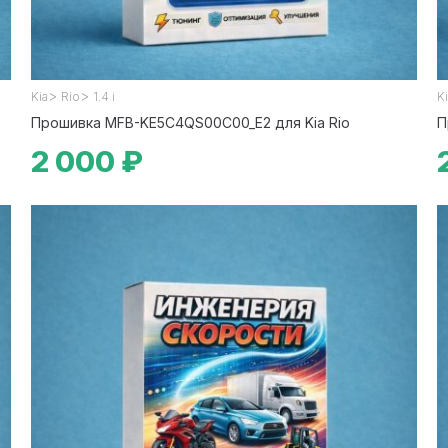
>
>
Kia
Rio
1.4 i
K
Прошивка MFB-KE5C4QS00C00_E2 для Kia Rio
П
2 000 ₽