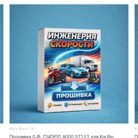
>
>
Kia
Rio
1.4 i
K
Прошивка GJB_734DPS1_A000_ST1_E2 для Kia Rio
П