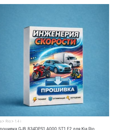
>
>
ia
Rio
1.4 i
рошивка GJB_834DPS1_A000_ST1_E2 для Kia Rio