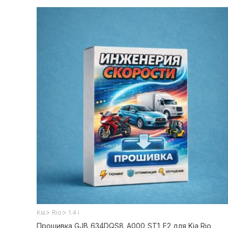
>
>
Kia
Rio
1.4 i
Прошивка GJB_634DQS8_A000_ST1_E2 для Kia Rio