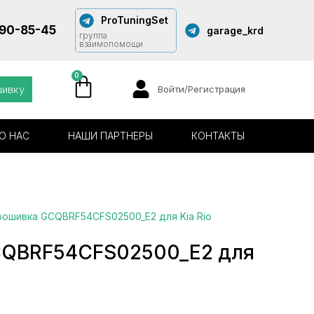
ProTuningSet
290-85-45
garage_krd
группа
взаимопомощи
0
шивку
Войти/Регистрация
О НАС
НАШИ ПАРТНЕРЫ
КОНТАКТЫ
рошивка GCQBRF54CFS02500_E2 для Kia Rio
CQBRF54CFS02500_E2 для