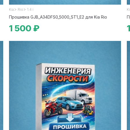
>
>
Kia
Rio
1.4 i
K
Прошивка GJB_A34DFS0_5000_ST1_E2 для Kia Rio
П
1 500 ₽