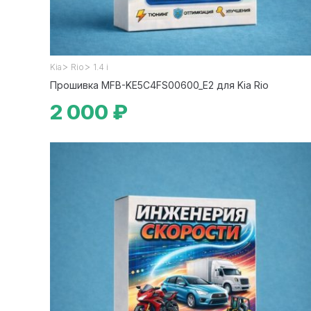
>
>
Kia
Rio
1.4 i
Прошивка MFB-KE5C4FS00600_E2 для Kia Rio
2 000 ₽