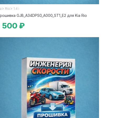
>
>
ia
Rio
1.4 i
рошивка GJB_A34DPS0_A000_ST1_E2 для Kia Rio
1 500 ₽