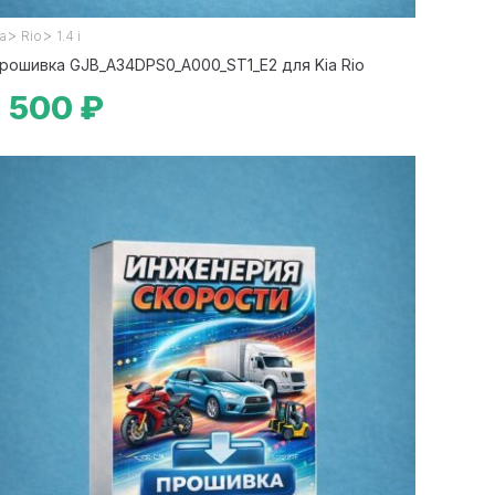
>
>
ia
Rio
1.4 i
рошивка GJB_A34DPS0_A000_ST1_E2 для Kia Rio
1 500 ₽