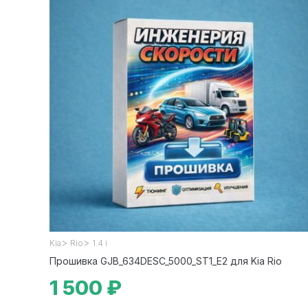
>
>
Kia
Rio
1.4 i
Прошивка GJB_634DESC_5000_ST1_E2 для Kia Rio
1 500 ₽