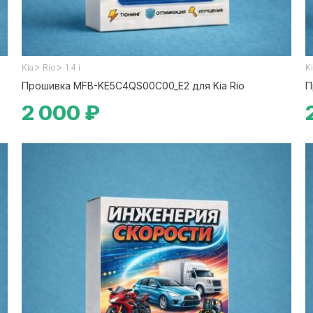
>
>
Kia
Rio
1.4 i
K
Прошивка MFB-KE5C4QS00C00_E2 для Kia Rio
П
2 000 ₽