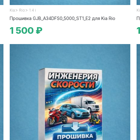
>
>
Kia
Rio
1.4 i
K
Прошивка GJB_A34DFS0_5000_ST1_E2 для Kia Rio
П
1 500 ₽