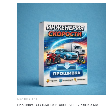
>
>
Kia
Rio
1.4 i
Прошивка GJB_634DQS8_A000_ST1_E2 для Kia Rio