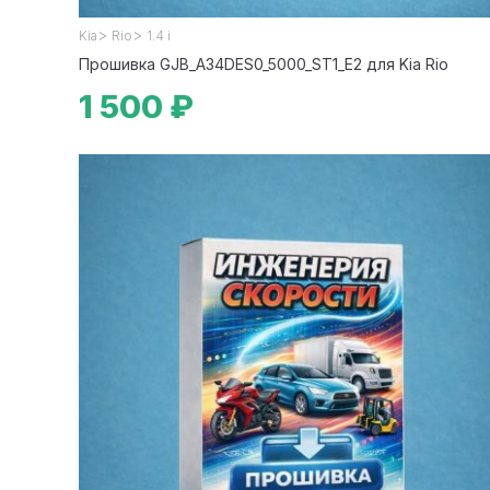
>
>
Kia
Rio
1.4 i
Прошивка GJB_A34DES0_5000_ST1_E2 для Kia Rio
1 500 ₽