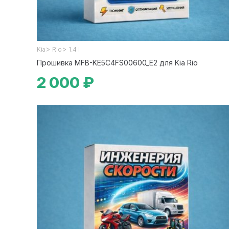
>
>
Kia
Rio
1.4 i
Прошивка MFB-KE5C4FS00600_E2 для Kia Rio
2 000 ₽