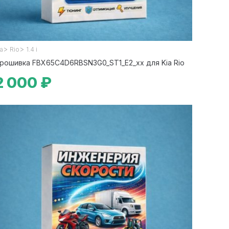
>
>
ia
Rio
1.4 i
рошивка FBX65C4D6RBSN3G0_ST1_E2_xx для Kia Rio
2 000 ₽