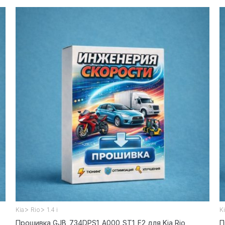
>
>
Kia
Rio
1.4 i
K
Прошивка GJB_734DPS1_A000_ST1_E2 для Kia Rio
П