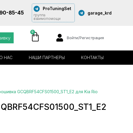
ProTuningSet
290-85-45
garage_krd
группа
взаимопомощи
0
шивку
Войти/Регистрация
О НАС
НАШИ ПАРТНЕРЫ
КОНТАКТЫ
рошивка GCQBRF54CFS01500_ST1_E2 для Kia Rio
QBRF54CFS01500_ST1_E2