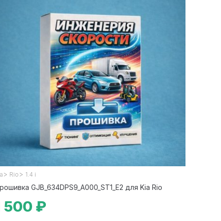
>
>
ia
Rio
1.4 i
рошивка GJB_634DPS9_A000_ST1_E2 для Kia Rio
1 500 ₽