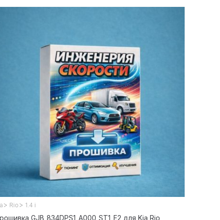
>
>
ia
Rio
1.4 i
рошивка GJB_834DPS1_A000_ST1_E2 для Kia Rio