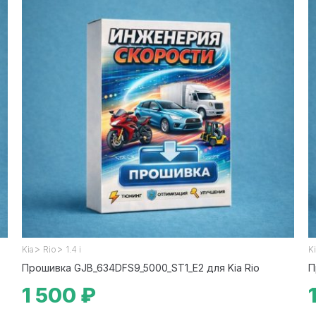
>
>
Kia
Rio
1.4 i
K
Прошивка GJB_634DFS9_5000_ST1_E2 для Kia Rio
П
1 500 ₽