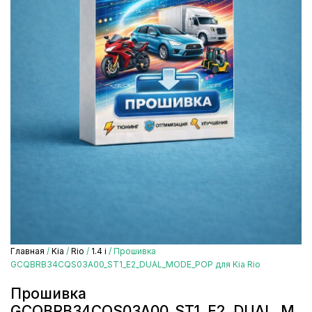
Главная
/
Kia
/
Rio
/
1.4 i
/ Прошивка
GCQBRB34CQS03A00_ST1_E2_DUAL_MODE_POP для Kia Rio
Прошивка
GCQBRB34CQS03A00_ST1_E2_DUAL_M