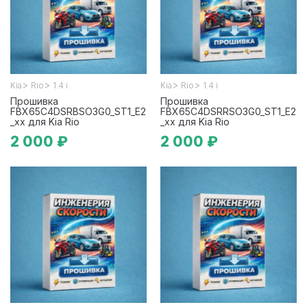
>
>
>
>
Kia
Rio
1.4 i
Kia
Rio
1.4 i
Прошивка
Прошивка
FBX65C4DSRBSO3G0_ST1_E2
FBX65C4DSRRSO3G0_ST1_E2
_xx для Kia Rio
_xx для Kia Rio
2 000 ₽
2 000 ₽