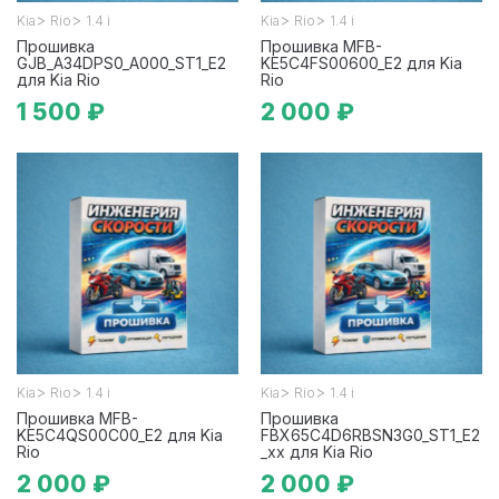
>
>
>
>
Kia
Rio
1.4 i
Kia
Rio
1.4 i
Прошивка
Прошивка MFB-
GJB_A34DPS0_A000_ST1_E2
KE5C4FS00600_E2 для Kia
для Kia Rio
Rio
1 500 ₽
2 000 ₽
>
>
>
>
Kia
Rio
1.4 i
Kia
Rio
1.4 i
Прошивка MFB-
Прошивка
KE5C4QS00C00_E2 для Kia
FBX65C4D6RBSN3G0_ST1_E2
Rio
_xx для Kia Rio
2 000 ₽
2 000 ₽