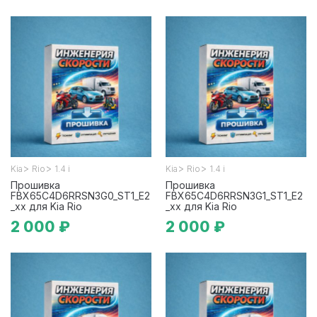
>
>
>
>
Kia
Rio
1.4 i
Kia
Rio
1.4 i
Прошивка
Прошивка
FBX65C4D6RRSN3G0_ST1_E2
FBX65C4D6RRSN3G1_ST1_E2
_xx для Kia Rio
_xx для Kia Rio
2 000 ₽
2 000 ₽