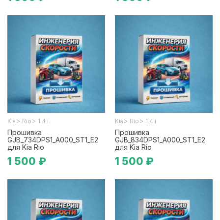
>
>
>
>
Kia
Rio
1.4 i
Kia
Rio
1.4 i
Прошивка
Прошивка
GJB_734DPS1_A000_ST1_E2
GJB_834DPS1_A000_ST1_E2
для Kia Rio
для Kia Rio
1 500 ₽
1 500 ₽