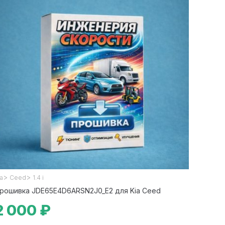
>
>
ia
Ceed
1.4 i
рошивка JDE65E4D6ARSN2J0_E2 для Kia Ceed
2 000 ₽