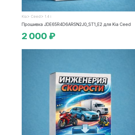
>
>
Kia
Ceed
1.4 i
Прошивка JDE65R4D6ARSN2J0_ST1_E2 для Kia Ceed
2 000 ₽