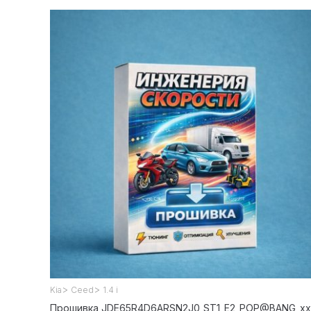
>
>
Kia
Ceed
1.4 i
Прошивка JDE65R4D6ARSN2J0_ST1_E2_POP@BANG_xx