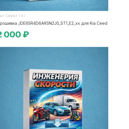
>
>
ia
Ceed
1.4 i
рошивка JDE65R4D6ARSN2J0_ST1_E2_xx для Kia Ceed
2 000 ₽