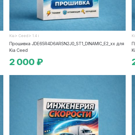
>
>
Kia
Ceed
1.4 i
K
Прошивка JDE65R4D6ARSN2J0_ST1_DINAMIC_E2_xx для
П
Kia Ceed
K
2 000 ₽