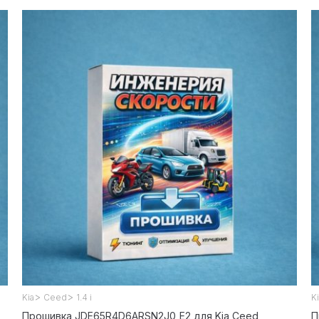
>
>
Kia
Ceed
1.4 i
K
Прошивка JDE65R4D6ARSN2J0_E2 для Kia Ceed
П