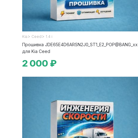
>
>
Kia
Ceed
1.4 i
Прошивка JDE65E4D6ARSN2J0_ST1_E2_POP@BANG_xx
для Kia Ceed
2 000 ₽