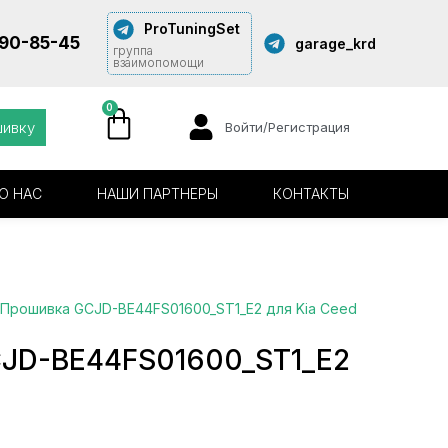
ProTuningSet
290-85-45
garage_krd
группа
взаимопомощи
0
шивку
Войти/Регистрация
О НАС
НАШИ ПАРТНЕРЫ
КОНТАКТЫ
 Прошивка GCJD-BE44FS01600_ST1_E2 для Kia Ceed
JD-BE44FS01600_ST1_E2