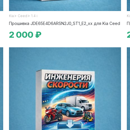
>
>
Kia
Ceed
1.4 i
K
Прошивка JDE65E4D6ARSN2J0_ST1_E2_xx для Kia Ceed
П
2 000 ₽