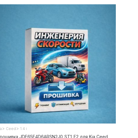
>
>
ia
Ceed
1.4 i
рошивка JDE65E4D6ARSN2J0_ST1_E2 для Kia Ceed