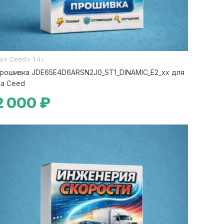
>
>
ia
Ceed
1.4 i
рошивка JDE65E4D6ARSN2J0_ST1_DINAMIC_E2_xx для
ia Ceed
2 000 ₽