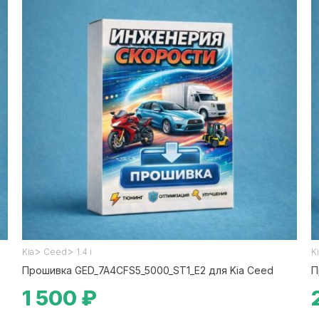
>
>
Kia
Ceed
1.4 i
K
Прошивка GED_7A4CFS5_5000_ST1_E2 для Kia Ceed
П
1 500 ₽