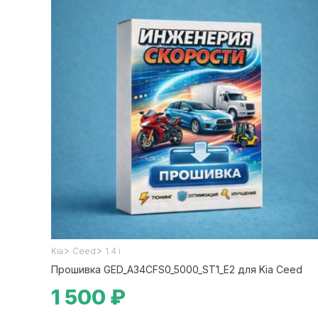
>
>
Kia
Ceed
1.4 i
Прошивка GED_A34CFS0_5000_ST1_E2 для Kia Ceed
1 500 ₽