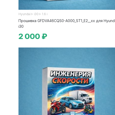
>
>
Hyundai
i30
1.6 i
Прошивка GFDVA46CQS0-A000_ST1_E2__xx для Hyund
i30
2 000 ₽