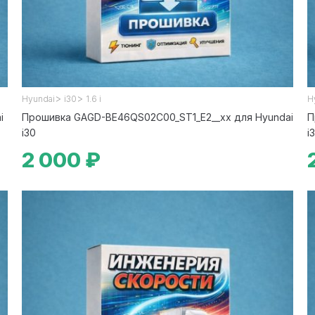
>
>
Hyundai
i30
1.6 i
H
i
Прошивка GAGD-BE46QS02C00_ST1_E2__xx для Hyundai
П
i30
i
2 000 ₽