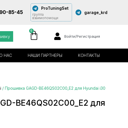
ProTuningSet
290-85-45
garage_krd
группа
взаимопомощи
0
шивку
Войти/Регистрация
О НАС
НАШИ ПАРТНЕРЫ
КОНТАКТЫ
i
/ Прошивка GAGD-BE46QS02C00_E2 для Hyundai i30
AGD-BE46QS02C00_E2 для