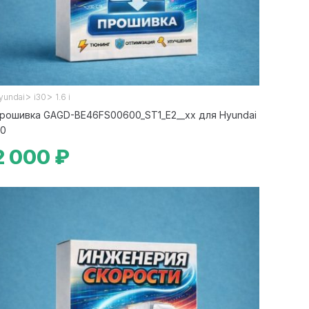
>
>
yundai
i30
1.6 i
рошивка GAGD-BE46FS00600_ST1_E2__xx для Hyundai
30
2 000 ₽