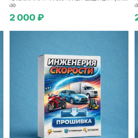
i30
i
2 000 ₽