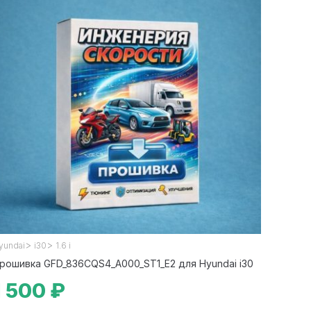
>
>
yundai
i30
1.6 i
рошивка GFD_836CQS4_A000_ST1_E2 для Hyundai i30
1 500 ₽