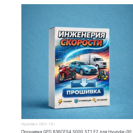
>
>
Hyundai
i30
1.6 i
Прошивка GFD_836CFS4_5000_ST1_E2 для Hyundai i30