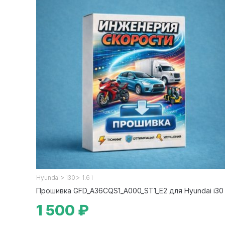
>
>
Hyundai
i30
1.6 i
Прошивка GFD_A36CQS1_A000_ST1_E2 для Hyundai i30
1 500 ₽