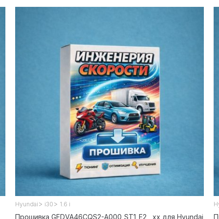
>
>
Hyundai
i30
1.6 i
H
Прошивка GFDVA46CQS2-A000_ST1_E2__xx для Hyundai
П