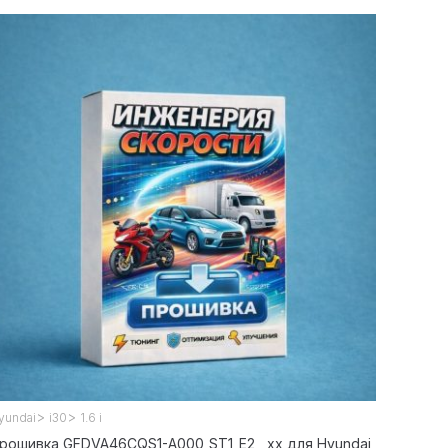
>
>
yundai
i30
1.6 i
рошивка GFDVA46CQS1-A000_ST1_E2__xx для Hyundai