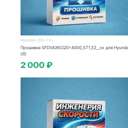
>
>
Hyundai
i30
1.6 i
Прошивка GFDVA36CQS1-A000_ST1_E2__xx для Hyunda
i30
2 000 ₽