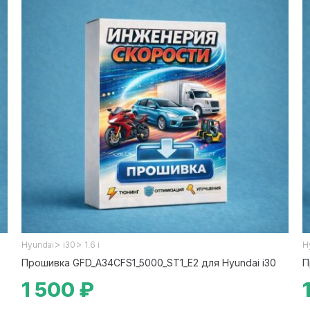
>
>
Hyundai
i30
1.6 i
H
Прошивка GFD_A34CFS1_5000_ST1_E2 для Hyundai i30
П
1 500 ₽