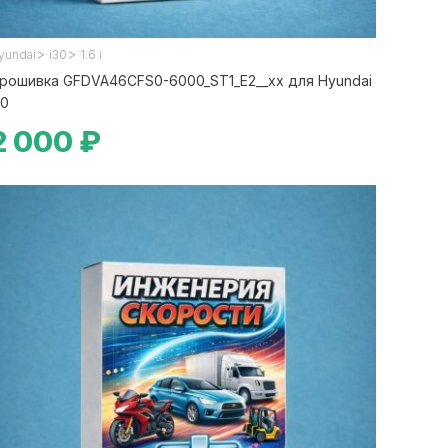
>
>
yundai
i30
1.6 i
рошивка GFDVA46CFS0-6000_ST1_E2__xx для Hyundai
30
2 000 ₽