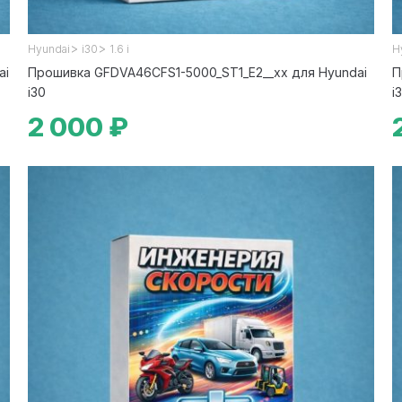
>
>
Hyundai
i30
1.6 i
H
ai
Прошивка GFDVA46CFS1-5000_ST1_E2__xx для Hyundai
П
i30
i
2 000 ₽