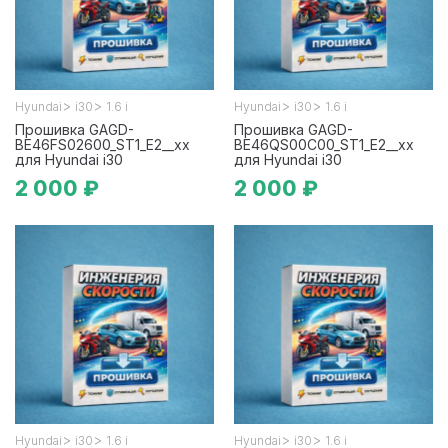
>
>
>
>
Hyundai
i30
1.6 i
Hyundai
i30
1.6 i
Прошивка GAGD-
Прошивка GAGD-
BE46FS02600_ST1_E2__xx
BE46QS00C00_ST1_E2__xx
для Hyundai i30
для Hyundai i30
2 000 ₽
2 000 ₽
>
>
>
>
Hyundai
i30
1.6 i
Hyundai
i30
1.6 i