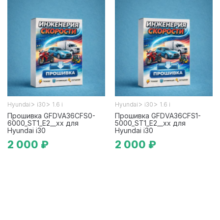
>
>
>
>
Hyundai
i30
1.6 i
Hyundai
i30
1.6 i
Прошивка GFDVA36CFS0-
Прошивка GFDVA36CFS1-
6000_ST1_E2__xx для
5000_ST1_E2__xx для
Hyundai i30
Hyundai i30
2 000 ₽
2 000 ₽