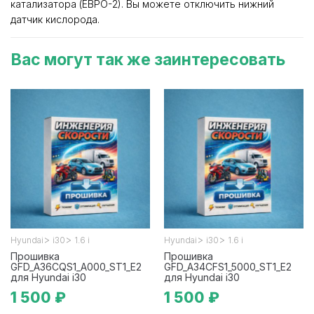
катализатора (ЕВРО-2). Вы можете отключить нижний
датчик кислорода.
Вас могут так же заинтересовать
>
>
>
>
Hyundai
i30
1.6 i
Hyundai
i30
1.6 i
Прошивка
Прошивка
GFD_A36CQS1_A000_ST1_E2
GFD_A34CFS1_5000_ST1_E2
для Hyundai i30
для Hyundai i30
1 500 ₽
1 500 ₽