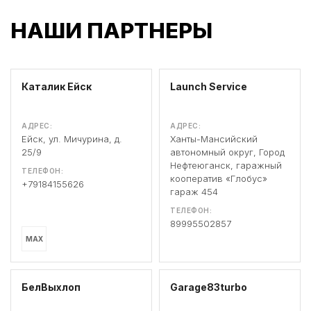
НАШИ ПАРТНЕРЫ
Каталик Ейск
Launch Service
АДРЕС:
АДРЕС:
Ейск, ул. Мичурина, д.
Ханты-Мансийский
25/9
автономный округ, Город
Нефтеюганск, гаражный
ТЕЛЕФОН:
кооператив «Глобус»
+79184155626
гараж 454
ТЕЛЕФОН:
89995502857
MAX
БелВыхлоп
Garage83turbo