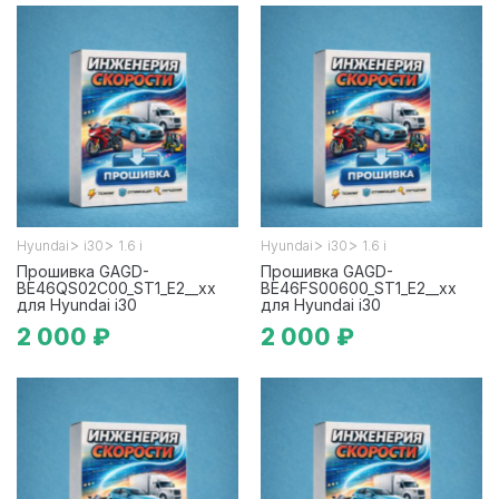
>
>
>
>
Hyundai
i30
1.6 i
Hyundai
i30
1.6 i
Прошивка GAGD-
Прошивка GAGD-
BE46QS02C00_ST1_E2__xx
BE46FS00600_ST1_E2__xx
для Hyundai i30
для Hyundai i30
2 000 ₽
2 000 ₽