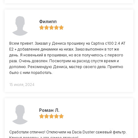
Филипп
Всем привет. Заказал у Дениса прошивку на Captiva c100 2.4 AT
E2 + добавление динамики на низах. Заказ выполнен в тот же
день. Я новенький в прошивках, но все получилось с первого
раза. Очень доволен. Посмотрим на расход спустя время и
дополню. Рекомендую Дениса, мастер своего дела. Приятно
было с ним поработать.
15 июля, 2024
Роман Л.
Сработали отлично! Отключили на Dacia Duster сажевый фильтр.
Клиент доволен, а это самое главное!