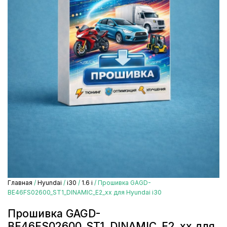
Главная
/
Hyundai
/
i30
/
1.6 i
/ Прошивка GAGD-
BE46FS02600_ST1_DINAMIC_E2_xx для Hyundai i30
Прошивка GAGD-
BE46FS02600_ST1_DINAMIC_E2_xx для