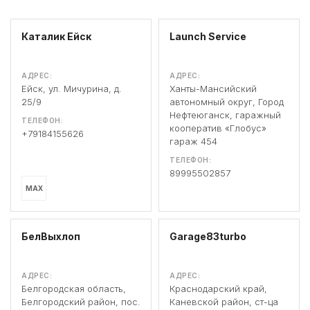
Каталик Ейск
Launch Service
АДРЕС:
АДРЕС:
Ейск, ул. Мичурина, д.
Ханты-Мансийский
25/9
автономный округ, Город
Нефтеюганск, гаражный
ТЕЛЕФОН:
кооператив «Глобус»
+79184155626
гараж 454
ТЕЛЕФОН:
89995502857
MAX
БелВыхлоп
Garage83turbo
АДРЕС:
АДРЕС:
Белгородская область,
Краснодарский край,
Белгородский район, пос.
Каневской район, ст-ца