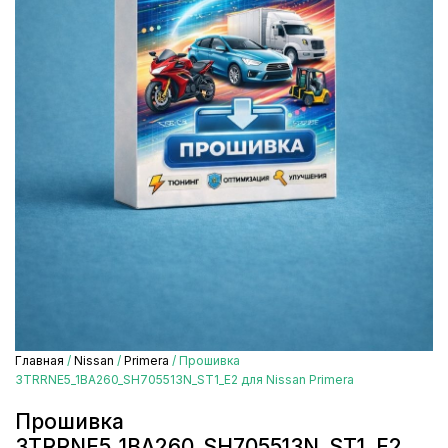
Главная
/
Nissan
/
Primera
/ Прошивка
3TRRNE5_1BA260_SH705513N_ST1_E2 для Nissan Primera
Прошивка
3TRRNE5_1BA260_SH705513N_ST1_E2